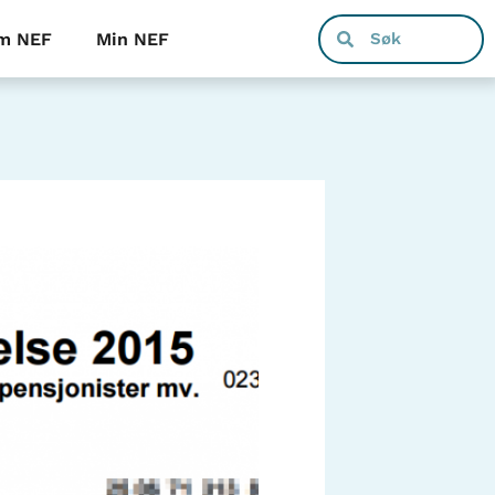
m NEF
Min NEF