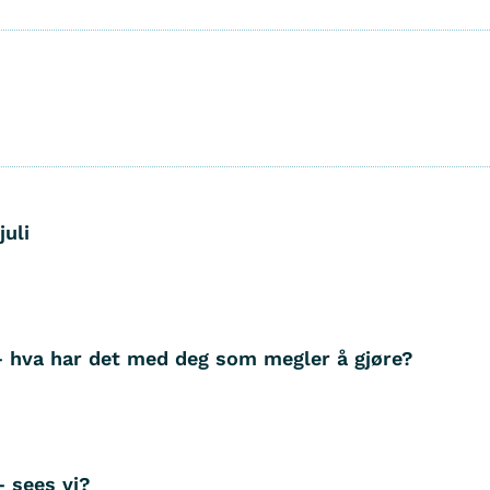
juli
– hva har det med deg som megler å gjøre?
– sees vi?