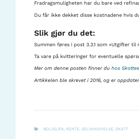
Fradragsmuligheten har du bare ved refinan
Du får ikke dekket disse kostnadene hvis du 
Slik gjør du det:
Summen føres i post 3.3.1 som «Utgifter til r
Ta vare på kvitteringer for eventuelle spø
Mer om denne posten finner du
hos Skatte
Artikkelen ble skrevet i 2016, og er oppdater
BOLIGLÅN
,
RENTE
,
SELVANGIVELSE
,
SKATT