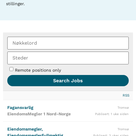
stillinger.
Remote positions only
RSS
Fagansvarlig
Tromsø
EiendomsMegler 1 Nord-Norge
Publisert: 1 uke siden
Eiendomsmegler,
Tromsø
Eiendomsmeglerfullmektig,
Publisert: 3 uker siden