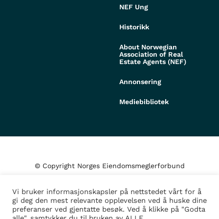
NEF Ung
Historikk
About Norwegian
Association of Real
Estate Agents (NEF)
Annonsering
Mediebibliotek
© Copyright Norges Eiendomsmeglerforbund
Vi bruker informasjonskapsler på nettstedet vårt for å
Personvern og cookies
gi deg den mest relevante opplevelsen ved å huske dine
preferanser ved gjentatte besøk. Ved å klikke på "Godta
alle", samtykker du til bruken av ALLE