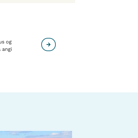
us og
å angi