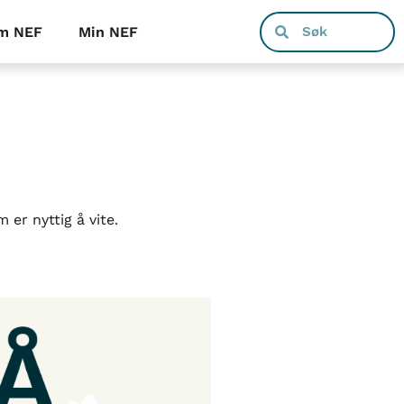
m NEF
Min NEF
er nyttig å vite.