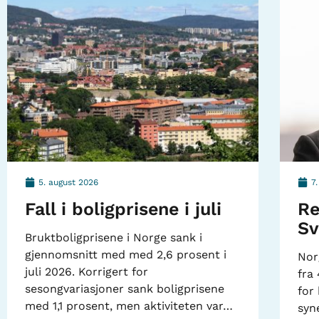
5. august 2026
7
Fall i boligprisene i juli
Re
Sv
Bruktboligprisene i Norge sank i
gjennomsnitt med med 2,6 prosent i
Nor
juli 2026. Korrigert for
fra 
sesongvariasjoner sank boligprisene
for
med 1,1 prosent, men aktiviteten var…
syn