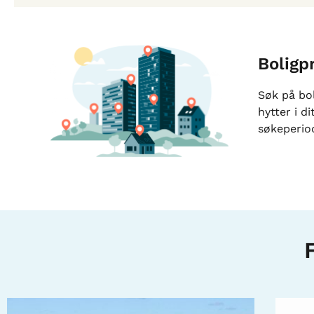
Boligp
Søk på bo
hytter i d
søkeperio