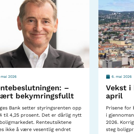
. mai 2026
6. mai 2026
ntebeslutningen: –
Vekst i 
ært bekymringsfullt
april
ges Bank setter styringsrenten opp
Prisene for 
4 til 4,25 prosent. Det er dårlig nytt
i gjennomsni
 boligmarkedet. Renteutsiktene
2026. Korrig
es ikke å være vesentlig endret
steg boligp