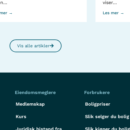
en…
viser…
 mer →
Les mer →
Vis alle artikler
Eiendomsmeglere
Forbrukere
Medlemskap
Boligpriser
Kurs
Slik selger du bolig
Juridisk bistand fra
Slik kjøper du boli