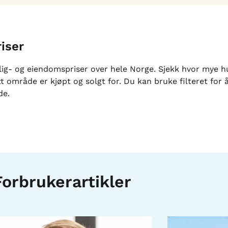
riser
lig- og eiendomspriser over hele Norge. Sjekk hvor mye h
itt område er kjøpt og solgt for. Du kan bruke filteret for 
de.
Forbrukerartikler