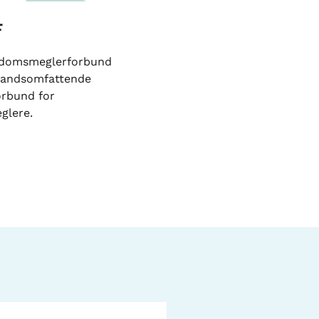
F
ndomsmeglerforbund
 landsomfattende
orbund for
glere.