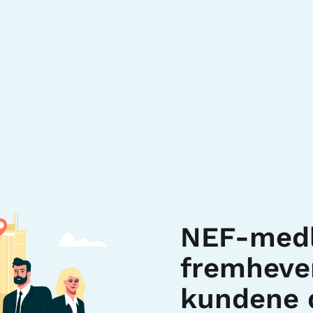
NEF-med
fremhever
kundene d