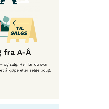
g fra
A-Å
p- og salg. Her får du svar
t å kjøpe eller selge bolig.