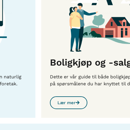
Boligkjøp og -sal
n naturlig
Dette er vår guide til både boligkjø
foretak.
på spørsmålene du har knyttet til de
Lær mer