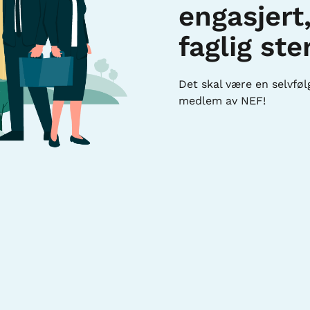
engasjert
faglig ste
Det skal være en selvfø
medlem av NEF!