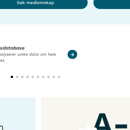
Søk medlemskap
msdatabase
nalyserer unike data om hele
et.