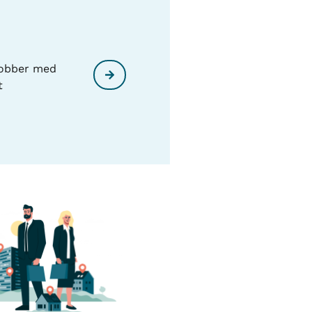
jobber med
t