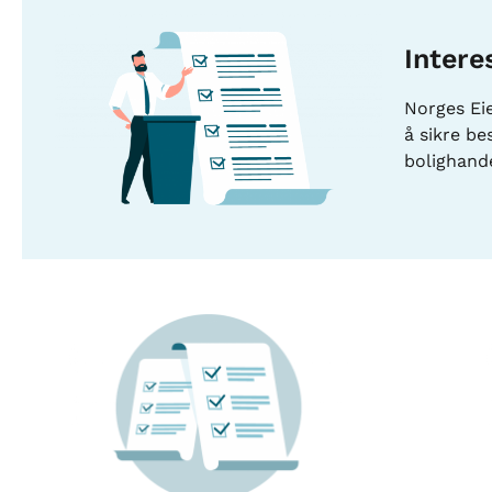
Intere
Norges Ei
å sikre be
bolighande