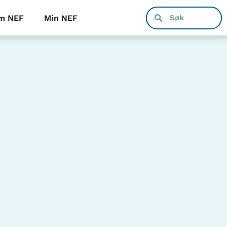
m NEF
Min NEF