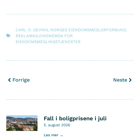
CARL O. GEVING
,
NORGES EIENDOMSMEGLERFORBUND
,
REKLAMASJONSNEMDA FOR
EIENDOMSMEGLINGSTJENESTER
Forrige
Neste
Fall i boligprisene i juli
5. august 2026
Les mer →