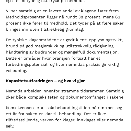
også et betydelig økt trykk på nemnda.
Vi ser samtidig at en lavere andel av klagene fører frem.
Medholdsprosenten ligger nå rundt 38 prosent, mens 62
prosent ikke fører til medhold. Det tyder på at flere saker
bringes inn uten tilstrekkelig grunnlag.
De typiske klageområdene er godt kjent: opplysningssvikt,
brudd på god meglerskikk og utilstrekkelig rådgivning,
håndtering av budrunder og mangelfull dokumentasjon.
Dette er områder hvor bransjen fortsatt har et
forbedringspotensial, og hvor nemndas praksis gir viktig
veiledning.
Kapasitetsutfordringen – og hva vi gjør
Nemnda arbeider innenfor stramme tidsrammer. Samtidig
øker både kompleksiteten og dokumentomfanget i sakene.
Konsekvensen er at saksbehandlingstiden nå nærmer seg
ett år fra saken er klar til behandling. Det er ikke
tilfredsstillende, verken for klager, innklaget eller nemnda
selv.