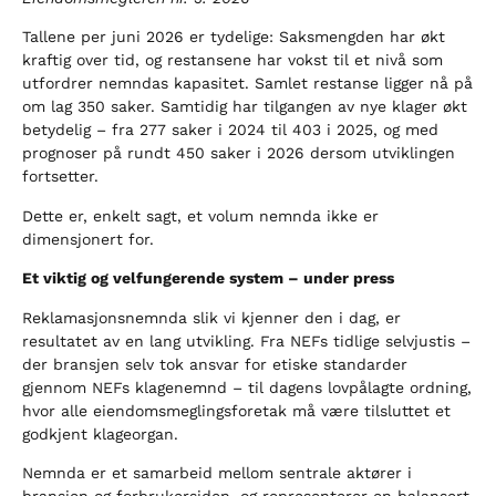
Tallene per juni 2026 er tydelige: Saksmengden har økt
kraftig over tid, og restansene har vokst til et nivå som
utfordrer nemndas kapasitet. Samlet restanse ligger nå på
om lag 350 saker. Samtidig har tilgangen av nye klager økt
betydelig – fra 277 saker i 2024 til 403 i 2025, og med
prognoser på rundt 450 saker i 2026 dersom utviklingen
fortsetter.
Dette er, enkelt sagt, et volum nemnda ikke er
dimensjonert for.
Et viktig og velfungerende system – under press
Reklamasjonsnemnda slik vi kjenner den i dag, er
resultatet av en lang utvikling. Fra NEFs tidlige selvjustis –
der bransjen selv tok ansvar for etiske standarder
gjennom NEFs klagenemnd – til dagens lovpålagte ordning,
hvor alle eiendomsmeglingsforetak må være tilsluttet et
godkjent klageorgan.
Nemnda er et samarbeid mellom sentrale aktører i
bransjen og forbrukersiden, og representerer en balansert