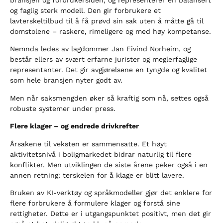
og faglig sterk modell. Den gir forbrukere et
lavterskeltilbud til å få prøvd sin sak uten å måtte gå til
domstolene – raskere, rimeligere og med høy kompetanse.
Nemnda ledes av lagdommer Jan Eivind Norheim, og
består ellers av svært erfarne jurister og meglerfaglige
representanter. Det gir avgjørelsene en tyngde og kvalitet
som hele bransjen nyter godt av.
Men når saksmengden øker så kraftig som nå, settes også
robuste systemer under press.
Flere klager – og endrede drivkrefter
Årsakene til veksten er sammensatte. Et høyt
aktivitetsnivå i boligmarkedet bidrar naturlig til flere
konflikter. Men utviklingen de siste årene peker også i en
annen retning: terskelen for å klage er blitt lavere.
Bruken av KI-verktøy og språkmodeller gjør det enklere for
flere forbrukere å formulere klager og forstå sine
rettigheter. Dette er i utgangspunktet positivt, men det gir