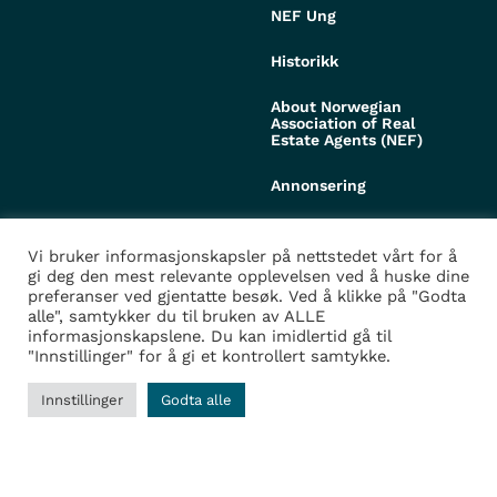
NEF Ung
Historikk
About Norwegian
Association of Real
Estate Agents (NEF)
Annonsering
Mediebibliotek
Vi bruker informasjonskapsler på nettstedet vårt for å
gi deg den mest relevante opplevelsen ved å huske dine
preferanser ved gjentatte besøk. Ved å klikke på "Godta
alle", samtykker du til bruken av ALLE
informasjonskapslene. Du kan imidlertid gå til
"Innstillinger" for å gi et kontrollert samtykke.
© Copyright Norges Eiendomsmeglerforbund
Innstillinger
Godta alle
Personvern og cookies