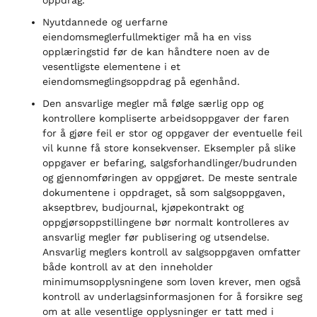
oppdrag.
Nyutdannede og uerfarne
eiendomsmeglerfullmektiger må ha en viss
opplæringstid før de kan håndtere noen av de
vesentligste elementene i et
eiendomsmeglingsoppdrag på egenhånd.
Den ansvarlige megler må følge særlig opp og
kontrollere kompliserte arbeidsoppgaver der faren
for å gjøre feil er stor og oppgaver der eventuelle feil
vil kunne få store konsekvenser. Eksempler på slike
oppgaver er befaring, salgsforhandlinger/budrunden
og gjennomføringen av oppgjøret. De meste sentrale
dokumentene i oppdraget, så som salgsoppgaven,
akseptbrev, budjournal, kjøpekontrakt og
oppgjørsoppstillingene bør normalt kontrolleres av
ansvarlig megler før publisering og utsendelse.
Ansvarlig meglers kontroll av salgsoppgaven omfatter
både kontroll av at den inneholder
minimumsopplysningene som loven krever, men også
kontroll av underlagsinformasjonen for å forsikre seg
om at alle vesentlige opplysninger er tatt med i