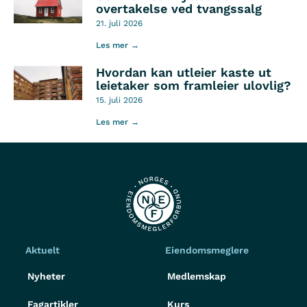
overtakelse ved tvangssalg
21. juli 2026
Les mer →
Hvordan kan utleier kaste ut
leietaker som framleier ulovlig?
15. juli 2026
Les mer →
Aktuelt
Eiendomsmeglere
Nyheter
Medlemskap
Fagartikler
Kurs