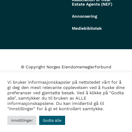
Estate Agents (NEF)
Annonsering
Mediebibliotek
© Copyright Norges Eiendomsmeglerforbund
Vi bruker informasjonskapsler på nettstedet vårt for å
Personvern og cookies
gi deg den mest relevante opplevelsen ved å huske dine
preferanser ved gjentatte besøk. Ved å klikke på "Godta
alle", samtykker du til bruken av ALLE
Administrer samtykke
informasjonskapslene. Du kan imidlertid gå til
"Innstillinger" for å gi et kontrollert samtykke.
Design/Utvikling av
Fortress
Innstillinger
Godta alle