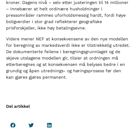
kroner. Dagens nivå – selv etter justeringen til 14 millioner
– innebærer at helt ordinære husholdninger i
pressområder rammes uforholdsmessig hardt, fordi høye
boligverdier i stor grad reflekterer geografiske
prisforskjeller, ikke høy betalingsevne.
Videre mener NEF at konsekvensene av den nye modellen
for beregning av markedsverdi ikke er tilstrekkelig utredet.
De dokumenterte feilene i beregningsgrunnlaget og de
skjeve utslagene modellen gir, tilsier at ordningen må
etterberegnes og at konsekvensen må belyses bedre i en
grundig og åpen utrednings- og høringsprosess før den
kan gjøres gjøres permanent.
Del artikkel