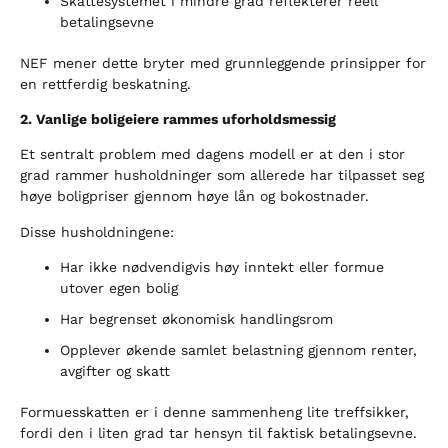
Skattesystemet i mindre grad reflekterer reell
betalingsevne
NEF mener dette bryter med grunnleggende prinsipper for
en rettferdig beskatning.
2. Vanlige boligeiere rammes uforholdsmessig
Et sentralt problem med dagens modell er at den i stor
grad rammer husholdninger som allerede har tilpasset seg
høye boligpriser gjennom høye lån og bokostnader.
Disse husholdningene:
Har ikke nødvendigvis høy inntekt eller formue
utover egen bolig
Har begrenset økonomisk handlingsrom
Opplever økende samlet belastning gjennom renter,
avgifter og skatt
Formuesskatten er i denne sammenheng lite treffsikker,
fordi den i liten grad tar hensyn til faktisk betalingsevne.