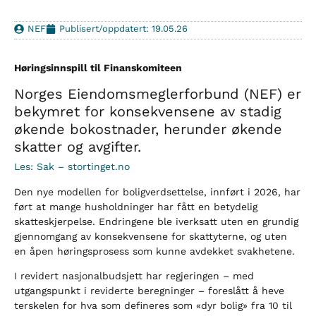
NEF
Publisert/oppdatert: 19.05.26
Høringsinnspill til Finanskomiteen
Norges Eiendomsmeglerforbund (NEF) er
bekymret for konsekvensene av stadig
økende bokostnader, herunder økende
skatter og avgifter.
Les: Sak – stortinget.no
Den nye modellen for boligverdsettelse, innført i 2026, har
ført at mange husholdninger har fått en betydelig
skatteskjerpelse. Endringene ble iverksatt uten en grundig
gjennomgang av konsekvensene for skattyterne, og uten
en åpen høringsprosess som kunne avdekket svakhetene.
I revidert nasjonalbudsjett har regjeringen – med
utgangspunkt i reviderte beregninger – foreslått å heve
terskelen for hva som defineres som «dyr bolig» fra 10 til