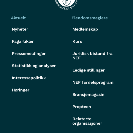
Aktuelt
Eiendomsmeglere
Nyheter
Medlemskap
Fagartikler
Kurs
Pressemeldinger
Juridisk bistand fra
NEF
Statistikk og analyser
Ledige stillinger
Interessepolitikk
NEF fordelsprogram
Høringer
Bransjemagasin
Proptech
Relaterte
organisasjoner