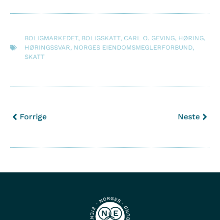
BOLIGMARKEDET
,
BOLIGSKATT
,
CARL O. GEVING
,
HØRING
,
HØRINGSSVAR
,
NORGES EIENDOMSMEGLERFORBUND
,
SKATT
Forrige
Neste