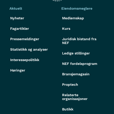
Aktuelt
Eiendomsmeglere
Nyheter
Medlemskap
Fagartikler
Kurs
Pressemeldinger
Juridisk bistand fra
NEF
Statistikk og analyser
Ledige stillinger
Interessepolitikk
NEF fordelsprogram
Høringer
Bransjemagasin
Proptech
Relaterte
organisasjoner
Butikk