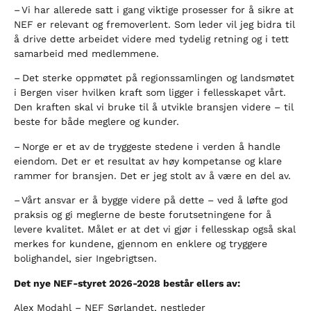
– Vi har allerede satt i gang viktige prosesser for å sikre at
NEF er relevant og fremoverlent. Som leder vil jeg bidra til
å drive dette arbeidet videre med tydelig retning og i tett
samarbeid med medlemmene.
– Det sterke oppmøtet på regionssamlingen og landsmøtet
i Bergen viser hvilken kraft som ligger i fellesskapet vårt.
Den kraften skal vi bruke til å utvikle bransjen videre – til
beste for både meglere og kunder.
– Norge er et av de tryggeste stedene i verden å handle
eiendom. Det er et resultat av høy kompetanse og klare
rammer for bransjen. Det er jeg stolt av å være en del av.
– Vårt ansvar er å bygge videre på dette – ved å løfte god
praksis og gi meglerne de beste forutsetningene for å
levere kvalitet. Målet er at det vi gjør i fellesskap også skal
merkes for kundene, gjennom en enklere og tryggere
bolighandel, sier Ingebrigtsen.
Det nye NEF-styret 2026-2028 består ellers av:
Alex Modahl – NEF Sørlandet, nestleder