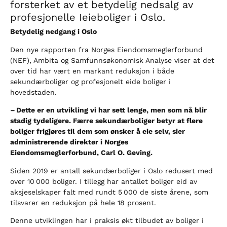
forsterket av et betydelig nedsalg av
profesjonelle Ieieboliger i Oslo.
Betydelig nedgang i Oslo
Den nye rapporten fra Norges Eiendomsmeglerforbund
(NEF), Ambita og Samfunnsøkonomisk Analyse viser at det
over tid har vært en markant reduksjon i både
sekundærboliger og profesjonelt eide boliger i
hovedstaden.
–
Dette er en utvikling vi har sett lenge, men som n
å
blir
stadig tydeligere. F
æ
rre sekund
æ
rboliger betyr at flere
boliger frigj
ø
res til dem som
ø
nsker
å
eie selv, sier
administrerende direkt
ø
r i Norges
Eiendomsmeglerforbund, Carl O. Geving.
Siden 2019 er antall sekundærboliger i Oslo redusert med
over 10 000 boliger. I tillegg har antallet boliger eid av
aksjeselskaper falt med rundt 5 000 de siste årene, som
tilsvarer en reduksjon på hele 18 prosent.
Denne utviklingen har i praksis økt tilbudet av boliger i