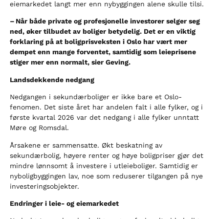
eiemarkedet langt mer enn nybyggingen alene skulle tilsi.
–
N
å
r b
å
de private og profesjonelle investorer selger seg
ned,
ø
ker tilbudet av boliger betydelig. Det er en viktig
forklaring p
å
at boligprisveksten i Oslo har v
æ
rt mer
dempet enn mange forventet, samtidig som leieprisene
stiger mer enn normalt, sier Geving.
Landsdekkende nedgang
Nedgangen i sekundærboliger er ikke bare et Oslo-
fenomen. Det siste året har andelen falt i alle fylker, og i
første kvartal 2026 var det nedgang i alle fylker unntatt
Møre og Romsdal.
Årsakene er sammensatte. Økt beskatning av
sekundærbolig, høyere renter og høye boligpriser gjør det
mindre lønnsomt å investere i utleieboliger. Samtidig er
nyboligbyggingen lav, noe som reduserer tilgangen på nye
investeringsobjekter.
Endringer i leie- og eiemarkedet