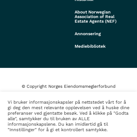
About Norwegian
Association of Real
Estate Agents (NEF)
Annonsering
Mediebibliotek
© Copyright Norges Eiendomsmeglerforbund
Vi bruker informasjonskapsler på nettstedet vårt for å
Personvern og cookies
gi deg den mest relevante opplevelsen ved å huske dine
preferanser ved gjentatte besøk. Ved å klikke på "Godta
alle", samtykker du til bruken av ALLE
Administrer samtykke
informasjonskapslene. Du kan imidlertid gå til
"Innstillinger" for å gi et kontrollert samtykke.
Design/Utvikling av
Fortress