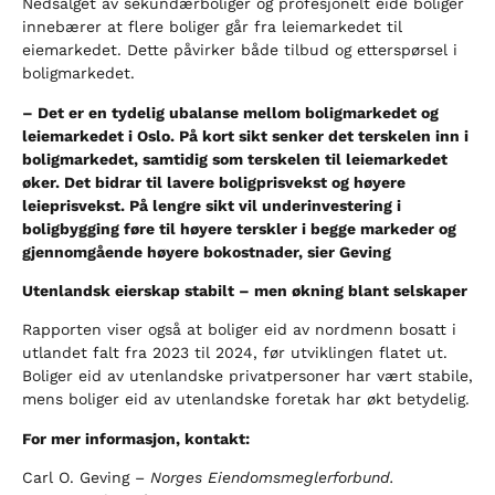
Nedsalget av sekundærboliger og profesjonelt eide boliger
innebærer at flere boliger går fra leiemarkedet til
eiemarkedet. Dette påvirker både tilbud og etterspørsel i
boligmarkedet.
– Det er en tydelig ubalanse mellom boligmarkedet og
leiemarkedet i Oslo. På kort sikt senker det terskelen inn i
boligmarkedet, samtidig som terskelen til leiemarkedet
øker. Det bidrar til lavere boligprisvekst og høyere
leieprisvekst. På lengre sikt vil underinvestering i
boligbygging føre til høyere terskler i begge markeder og
gjennomgående høyere bokostnader, sier Geving
Utenlandsk eierskap stabilt – men økning blant selskaper
Rapporten viser også at boliger eid av nordmenn bosatt i
utlandet falt fra 2023 til 2024, før utviklingen flatet ut.
Boliger eid av utenlandske privatpersoner har vært stabile,
mens boliger eid av utenlandske foretak har økt betydelig.
For mer informasjon, kontakt:
Carl O. Geving –
Norges Eiendomsmeglerforbund.