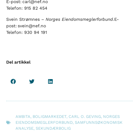
E-post: carl@nef.no
Telefon: 915 82 454
Svein Strømnes –
Norges Eiendomsmeglerforbund.
E-
post: svein@nef.no
Telefon: 930 94 191
Del artikkel
AMBITA
,
BOLIGMARKEDET
,
CARL O. GEVING
,
NORGES
EIENDOMSMEGLERFORBUND
,
SAMFUNNSØKONOMISK
ANALYSE
,
SEKUNDÆRBOLIG