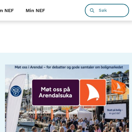
m NEF
Min NEF