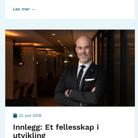
Les mer →
22. juni 2026
Innlegg: Et fellesskap i
utvikling