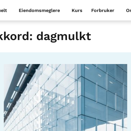
elt
Eiendomsmeglere
Kurs
Forbruker
O
kkord: dagmulkt