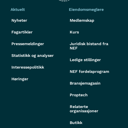
Aktuelt
Eiendomsmeglere
Nyheter
Medlemskap
Fagartikler
Kurs
Pressemeldinger
Juridisk bistand fra
NEF
Statistikk og analyser
Ledige stillinger
Interessepolitikk
NEF fordelsprogram
Høringer
Bransjemagasin
Proptech
Relaterte
organisasjoner
Butikk