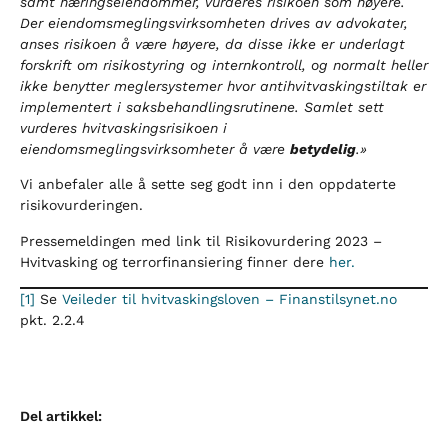
samt næringseiendommer, vurderes risikoen som høyere.
Der eiendomsmeglingsvirksomheten drives av advokater,
anses risikoen å være høyere, da disse ikke er underlagt
forskrift om risikostyring og internkontroll, og normalt heller
ikke benytter meglersystemer hvor antihvitvaskingstiltak er
implementert i saksbehandlingsrutinene. Samlet sett
vurderes hvitvaskingsrisikoen i
eiendomsmeglingsvirksomheter å være
betydelig
.»
Vi anbefaler alle å sette seg godt inn i den oppdaterte
risikovurderingen.
Pressemeldingen med link til Risikovurdering 2023 –
Hvitvasking og terrorfinansiering finner dere
her.
[1]
Se
Veileder til hvitvaskingsloven – Finanstilsynet.no
pkt. 2.2.4
Del artikkel: