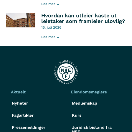
Les mer →
Hvordan kan utleier kaste ut
leietaker som framleier ulovlig?
15. juli 2026
Les mer →
Aktuelt
Eiendomsmeglere
Nyheter
Medlemskap
Fagartikler
Kurs
Pressemeldinger
Juridisk bistand fra
NEF