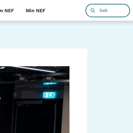
m NEF
Min NEF