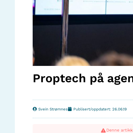
Proptech på age
Svein Strømnes
Publisert/oppdatert: 26.06.19
Denne artikk