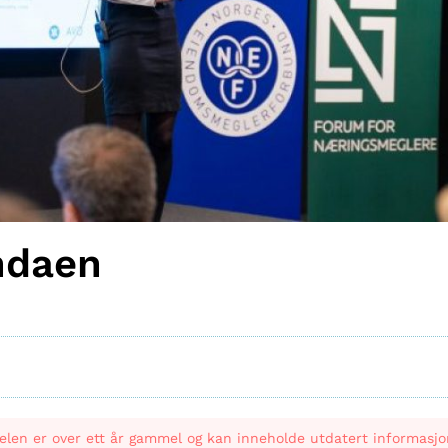
ndaen
elen er over ett år gammel og kan inneholde utdatert informasjo