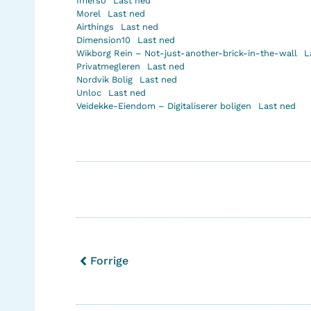
Imerso
Last ned
Morel
Last ned
Airthings
Last ned
Dimension10
Last ned
Wikborg Rein – Not-just-another-brick-in-the-wall
L
Privatmegleren
Last ned
Nordvik Bolig
Last ned
Unloc
Last ned
Veidekke-Eiendom – Digitaliserer boligen
Last ned
Forrige