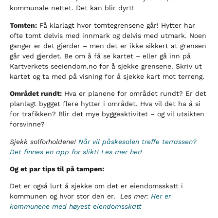
kommunale nettet. Det kan blir dyrt!
Tomten:
Få klarlagt hvor tomtegrensene går! Hytter har
ofte tomt delvis med innmark og delvis med utmark. Noen
ganger er det gjerder – men det er ikke sikkert at grensen
går ved gjerdet. Be om å få se kartet – eller gå inn på
Kartverkets seeiendom.no for å sjekke grensene. Skriv ut
kartet og ta med på visning for å sjekke kart mot terreng.
Området rundt:
Hva er planene for området rundt? Er det
planlagt bygget flere hytter i området. Hva vil det ha å si
for trafikken? Blir det mye byggeaktivitet – og vil utsikten
forsvinne?
Sjekk solforholdene!
Når vil påskesolen treffe terrassen?
Det finnes en app for slikt! Les mer her!
Og et par tips til på tampen:
Det er også lurt å sjekke om det er eiendomsskatt i
kommunen og hvor stor den er.
Les mer:
Her er
kommunene med høyest eiendomsskatt