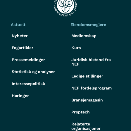
Aktuelt
Eiendomsmeglere
Nyheter
Medlemskap
Fagartikler
Kurs
Pressemeldinger
Juridisk bistand fra
NEF
Statistikk og analyser
Ledige stillinger
Interessepolitikk
NEF fordelsprogram
Høringer
Bransjemagasin
Proptech
Relaterte
organisasjoner