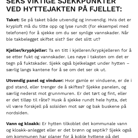
SEKS VIKTIGE SJEKKPUNKTER
VED HYTTEJAKTEN PÅ FJELLET:
Taket:
Se på taket både utvendig og innvendig. Hvis det er
kryploft må du titte opp og lyse rundt (for eksempel med
telefonen) for å sjekke om du ser synlige vannskader. Når
ble takbelegget skiftet sist? Ser det slitt ut?
Kjeller/krypkjeller:
Ta en titt i kjelleren/krypkjelleren for å
se etter fukt og vannskader. Les nøye i taksten om det er
tegn på fuktskader. Sjekk også bjelkelaget under hytten –
særlig langs kantene for å se om det ser ok ut.
Utvendig panel og vinduer:
Hvor gamle er vinduene, er de i
god stand, eller trenger de å skiftes? Sjekke panelen, og
særlig nederst mot grunnmuren. Er det tørt og fint, eller
er det tilløp til råte? Husk å sjekke rundt hele hytta, det
vil være forskjell på solsiden mot sør og bak buskene på
nordsiden.
Vann og kloakk:
Er hytten tilkoblet det kommunale vann
og kloakk-anlegget eller er det brønn og septik? Sjekk også
om kommunen har planer for å koble hyttene på det