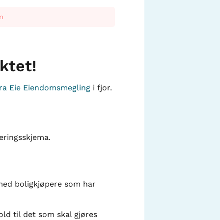
n
ktet!
fra Eie Eiendomsmegling
i fjor.
æringsskjema.
 med boligkjøpere som har
ld til det som skal gjøres