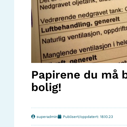
Papirene du må b
bolig!
superadmin
Publisert/oppdatert: 18.10.23