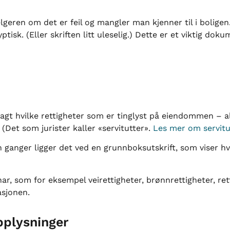
elgeren om det er feil og mangler man kjenner til i bolige
yptisk. (Eller skriften litt uleselig.) Dette er et viktig do
agt hvilke rettigheter som er tinglyst på eiendommen – al
et som jurister kaller «servitutter».
Les mer om servitut
 ganger ligger det ved en grunnboksutskrift, som viser hv
r, som for eksempel veirettigheter, brønnrettigheter, ret
asjonen.
plysninger