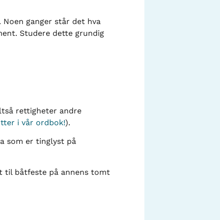
n. Noen ganger står det hva
kument. Studere dette grundig
tså rettigheter andre
ter i vår ordbok!
).
a som er tinglyst på
t til båtfeste på annens tomt