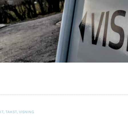
KT
,
TAKST
,
VISNING