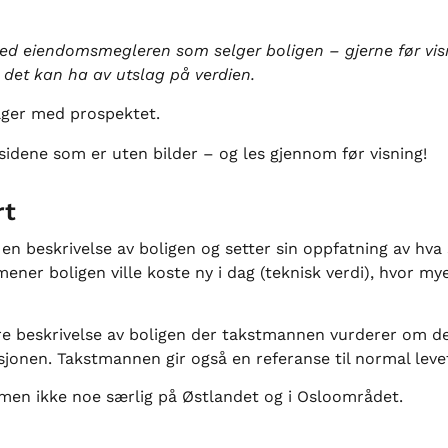
med eiendomsmegleren som selger boligen – gjerne før visn
det kan ha av utslag på verdien.
lger med prospektet.
 sidene som er uten bilder – og les gjennom før visning!
rt
 beskrivelse av boligen og setter sin oppfatning av hva 
er boligen ville koste ny i dag (teknisk verdi), hvor mye
re beskrivelse av boligen der takstmannen vurderer om de
onen. Takstmannen gir også en referanse til normal levet
, men ikke noe særlig på Østlandet og i Osloområdet.