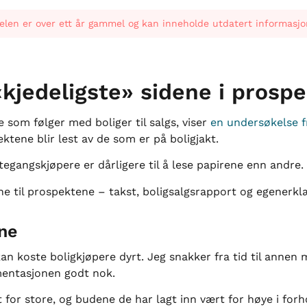
elen er over ett år gammel og kan inneholde utdatert informasjo
kjedeligste» sidene i prospe
e som følger med boliger til salgs, viser
en undersøkelse 
ktene blir lest av de som er på boligjakt.
egangskjøpere er dårligere til å lese papirene enn andre.
e til prospektene – takst, boligsalgsrapport og egenerkl
ne
an koste boligkjøpere dyrt. Jeg snakker fra tid til annen
umentasjonen godt nok.
for store, og budene de har lagt inn vært for høye i forho