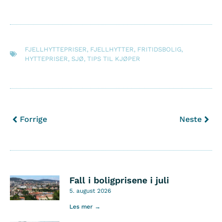
FJELLHYTTEPRISER
,
FJELLHYTTER
,
FRITIDSBOLIG
,
HYTTEPRISER
,
SJØ
,
TIPS TIL KJØPER
Forrige
Neste
Fall i boligprisene i juli
5. august 2026
Les mer →