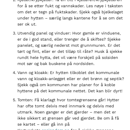
for å se etter fukt og vannskader. Les nøye i taksten
om det er tegn på fuktskader. Sjekk også bjelkelaget
under hytten – særlig langs kantene for å se om det
ser ok ut.
Utvendig panel og vinduer: Hvor gamle er vinduene,
er de i god stand, eller trenger de å skiftes? Sjekke
panelet, og særlig nederst mot grunnmuren. Er det
tørt og fint, eller er det tilløp til råte? Husk å sjekke
rundt hele hytta, det vil være forskjell på solsiden
mot sør og bak buskene på nordsiden.
Vann og kloakk: Er hytten tilkoblet det kommunale
vann og kloakk-anlegget eller er det brønn og septik?
Sjekk også om kommunen har planer for å koble
hyttene på det kommunale nettet. Det kan blir dyrt!
Tomten: Få klarlagt hvor tomtegrensene går! Hytter
har ofte tomt delvis med innmark og delvis med
utmark. Noen ganger er det gjerder – men det er
ikke sikkert at grensen går ved gjerdet. Be om å få
se kartet – eller gå inn på