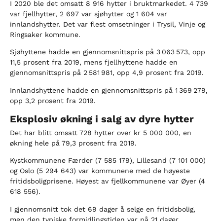
I 2020 ble det omsatt 8 916 hytter i bruktmarkedet. 4 739
var fjellhytter, 2 697 var sjøhytter og 1 604 var
innlandshytter. Det var flest omsetninger i Trysil, Vinje og
Ringsaker kommune.
Sjøhyttene hadde en gjennomsnittspris på 3 063 573, opp
11,5 prosent fra 2019, mens fjellhyttene hadde en
gjennomsnittspris på 2 581 981, opp 4,9 prosent fra 2019.
Innlandshyttene hadde en gjennomsnittspris på 1 369 279,
opp 3,2 prosent fra 2019.
Eksplosiv økning i salg av dyre hytter
Det har blitt omsatt 728 hytter over kr 5 000 000, en
økning hele på 79,3 prosent fra 2019.
Kystkommunene Færder (7 585 179), Lillesand (7 101 000)
og Oslo (5 294 643) var kommunene med de høyeste
fritidsboligprisene. Høyest av fjellkommunene var Øyer (4
618 556).
I gjennomsnitt tok det 69 dager å selge en fritidsbolig,
men den typiske formidlingstiden var på 21 dager.