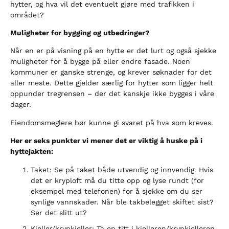
hytter, og hva vil det eventuelt gjøre med trafikken i
området?
Muligheter for bygging og utbedringer?
Når en er på visning på en hytte er det lurt og også sjekke
muligheter for å bygge på eller endre fasade. Noen
kommuner er ganske strenge, og krever søknader for det
aller meste. Dette gjelder særlig for hytter som ligger helt
oppunder tregrensen – der det kanskje ikke bygges i våre
dager.
Eiendomsmeglere bør kunne gi svaret på hva som kreves.
Her er seks punkter vi mener det er viktig å huske på i
hyttejakten:
Taket: Se på taket både utvendig og innvendig. Hvis
det er kryploft må du titte opp og lyse rundt (for
eksempel med telefonen) for å sjekke om du ser
synlige vannskader. Når ble takbelegget skiftet sist?
Ser det slitt ut?
Kjeller/krypkjeller: Ta en titt i kjelleren/krypkjelleren