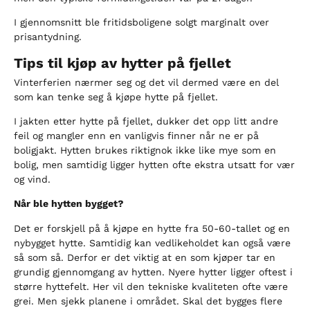
I gjennomsnitt ble fritidsboligene solgt marginalt over
prisantydning.
Tips til kjøp av hytter på fjellet
Vinterferien nærmer seg og det vil dermed være en del
som kan tenke seg å kjøpe hytte på fjellet.
I jakten etter hytte på fjellet, dukker det opp litt andre
feil og mangler enn en vanligvis finner når ne er på
boligjakt. Hytten brukes riktignok ikke like mye som en
bolig, men samtidig ligger hytten ofte ekstra utsatt for vær
og vind.
Når ble hytten bygget?
Det er forskjell på å kjøpe en hytte fra 50-60-tallet og en
nybygget hytte. Samtidig kan vedlikeholdet kan også være
så som så. Derfor er det viktig at en som kjøper tar en
grundig gjennomgang av hytten. Nyere hytter ligger oftest i
større hyttefelt. Her vil den tekniske kvaliteten ofte være
grei. Men sjekk planene i området. Skal det bygges flere