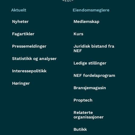
Aktuelt
Eiendomsmeglere
Nyheter
Medlemskap
Fagartikler
Kurs
Pressemeldinger
Juridisk bistand fra
NEF
Statistikk og analyser
Ledige stillinger
Interessepolitikk
NEF fordelsprogram
Høringer
Bransjemagasin
Proptech
Relaterte
organisasjoner
Butikk