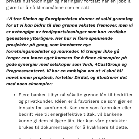
private husholdninger og næringsliv fortsatt har en jobb å
gjøre for å nå klimamålene som er satt.
-Vi tror Simien og Energiportalen danner et solid grunnlag
for at vi kan bidra til den grønne veksten fremover, men vi
er avhengige av tredjepartsløsninger som kan verdiøke
tjenestene ytterligere. Her har vi flere spennende
prosjekter på gang, som innebærer nye
forretningsmodeller og markeder. Vi trenger ikke gå
lenger enn innen eget konsern for å finne eksempler på
gode synergier med selskaper som Virdi, 4CastGroup og
Prognosesenteret. Vi har en ambisjon om at vi skal bli
navet innen proptech, forteller Dirdal, og illustrerer det
med noen eksempler:
Flere banker tilbyr nå såkalte grønne lån til bedrifter
og privatkunder. Idéen er å favorisere de som gjør en
innsats for samfunnet. Kan man som forbruker eller
bedrift vise til energieffektive tiltak, vil bankene
kunne gi dem billigere lån. Her kan våre produkter
brukes til dokumentasjon for å kvalifisere til dette.