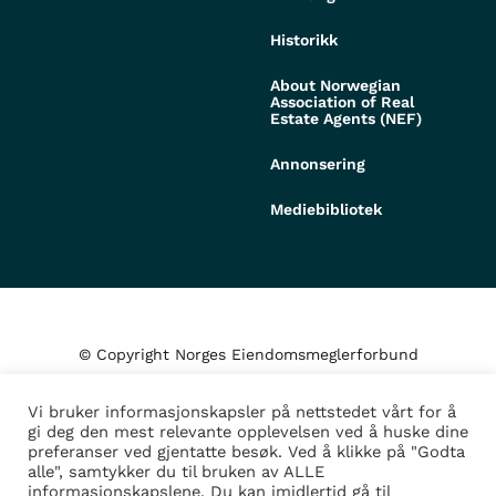
Historikk
About Norwegian
Association of Real
Estate Agents (NEF)
Annonsering
Mediebibliotek
© Copyright Norges Eiendomsmeglerforbund
Vi bruker informasjonskapsler på nettstedet vårt for å
Personvern og cookies
gi deg den mest relevante opplevelsen ved å huske dine
preferanser ved gjentatte besøk. Ved å klikke på "Godta
alle", samtykker du til bruken av ALLE
Administrer samtykke
informasjonskapslene. Du kan imidlertid gå til