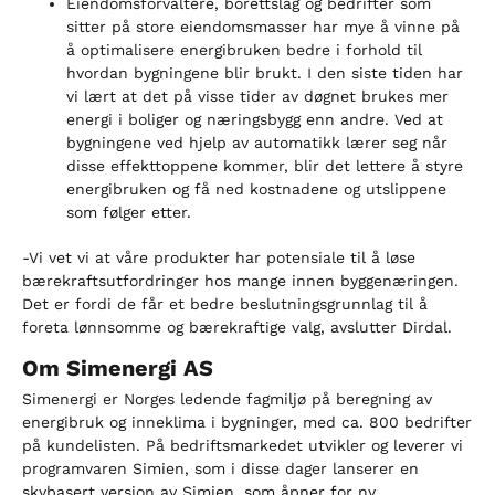
Eiendomsforvaltere, borettslag og bedrifter som
sitter på store eiendomsmasser har mye å vinne på
å optimalisere energibruken bedre i forhold til
hvordan bygningene blir brukt. I den siste tiden har
vi lært at det på visse tider av døgnet brukes mer
energi i boliger og næringsbygg enn andre. Ved at
bygningene ved hjelp av automatikk lærer seg når
disse effekttoppene kommer, blir det lettere å styre
energibruken og få ned kostnadene og utslippene
som følger etter.
-Vi vet vi at våre produkter har potensiale til å løse
bærekraftsutfordringer hos mange innen byggenæringen.
Det er fordi de får et bedre beslutningsgrunnlag til å
foreta lønnsomme og bærekraftige valg, avslutter Dirdal.
Om Simenergi AS
Simenergi er Norges ledende fagmiljø på beregning av
energibruk og inneklima i bygninger, med ca. 800 bedrifter
på kundelisten. På bedriftsmarkedet utvikler og leverer vi
programvaren Simien, som i disse dager lanserer en
skybasert versjon av Simien, som åpner for ny