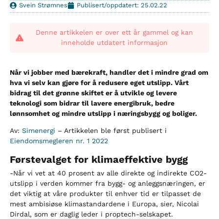
Svein Strømnes
Publisert/oppdatert: 25.02.22
Denne artikkelen er over ett år gammel og kan
inneholde utdatert informasjon
Når vi jobber med bærekraft, handler det i mindre grad om
hva vi selv kan gjøre for å redusere eget utslipp. Vårt
bidrag til det grønne skiftet er å utvikle og levere
teknologi som bidrar til lavere energibruk, bedre
lønnsomhet og mindre utslipp i næringsbygg og boliger.
Av:
Simenergi
– Artikkelen ble først publisert i
Eiendomsmegleren nr. 1 2022
Førstevalget for klimaeffektive bygg
-Når vi vet at 40 prosent av alle direkte og indirekte CO2-
utslipp i verden kommer fra bygg- og anleggsnæringen, er
det viktig at våre produkter til enhver tid er tilpasset de
mest ambisiøse klimastandardene i Europa, sier, Nicolai
Dirdal, som er daglig leder i proptech-selskapet.