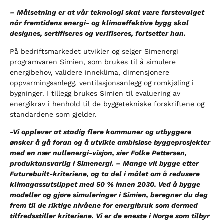
– Målsetning er at vår teknologi skal være førstevalget
når fremtidens energi- og klimaeffektive bygg skal
designes, sertifiseres og verifiseres, fortsetter han.
På bedriftsmarkedet utvikler og selger Simenergi
programvaren Simien, som brukes til å simulere
energibehov, validere inneklima, dimensjonere
oppvarmingsanlegg, ventilasjonsanlegg og romkjøling i
bygninger. I tillegg brukes Simien til evaluering av
energikrav i henhold til de byggetekniske forskriftene og
standardene som gjelder.
-Vi opplever at stadig flere kommuner og utbyggere
ønsker å gå foran og å utvikle ambisiøse byggeprosjekter
med en nær nullenergi-visjon, sier Folke Pettersen,
produktansvarlig i Simenergi. – Mange vil bygge etter
Futurebuilt-kriteriene, og ta del i målet om å redusere
klimagassutslippet med 50 % innen 2030. Ved å bygge
modeller og gjøre simuleringer i Simien, beregner du deg
frem til de riktige nivåene for energibruk som dermed
tilfredsstiller kriteriene. Vi er de eneste i Norge som tilbyr