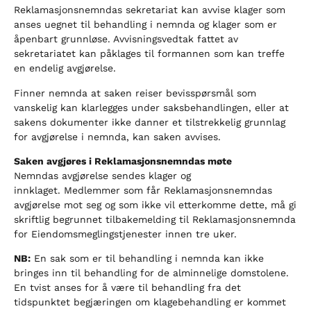
Reklamasjonsnemndas sekretariat kan avvise klager som
anses uegnet til behandling i nemnda og klager som er
åpenbart grunnløse. Avvisningsvedtak fattet av
sekretariatet kan påklages til formannen som kan treffe
en endelig avgjørelse.
Finner nemnda at saken reiser bevisspørsmål som
vanskelig kan klarlegges under saksbehandlingen, eller at
sakens dokumenter ikke danner et tilstrekkelig grunnlag
for avgjørelse i nemnda, kan saken avvises.
Saken avgjøres i Reklamasjonsnemndas møte
Nemndas avgjørelse sendes klager og
innklaget. Medlemmer som får Reklamasjonsnemndas
avgjørelse mot seg og som ikke vil etterkomme dette, må gi
skriftlig begrunnet tilbakemelding til Reklamasjonsnemnda
for Eiendomsmeglingstjenester innen tre uker.
NB:
En sak som er til behandling i nemnda kan ikke
bringes inn til behandling for de alminnelige domstolene.
En tvist anses for å være til behandling fra det
tidspunktet begjæringen om klagebehandling er kommet