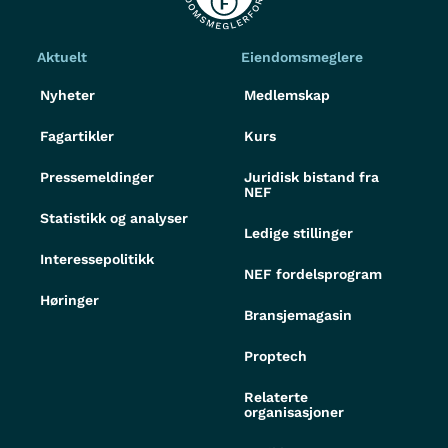
Aktuelt
Eiendomsmeglere
Nyheter
Medlemskap
Fagartikler
Kurs
Pressemeldinger
Juridisk bistand fra
NEF
Statistikk og analyser
Ledige stillinger
Interessepolitikk
NEF fordelsprogram
Høringer
Bransjemagasin
Proptech
Relaterte
organisasjoner