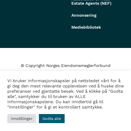
Estate Agents (NEF)
Annonsering
Mediebibliotek
© Copyright Norges Eiendomsmeglerforbund
Vi bruker informasjonskapsler på nettstedet vårt for å
Personvern og cookies
gi deg den mest relevante opplevelsen ved å huske dine
preferanser ved gjentatte besøk. Ved å klikke på "Godta
alle", samtykker du til bruken av ALLE
Administrer samtykke
informasjonskapslene. Du kan imidlertid gå til
"Innstillinger" for å gi et kontrollert samtykke.
Design/Utvikling av
Fortress
Innstillinger
Godta alle