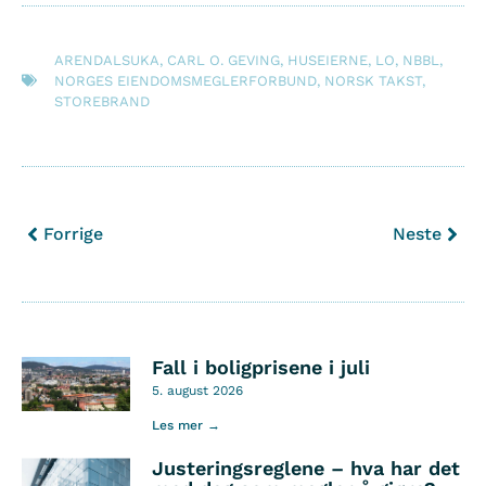
ARENDALSUKA
,
CARL O. GEVING
,
HUSEIERNE
,
LO
,
NBBL
,
NORGES EIENDOMSMEGLERFORBUND
,
NORSK TAKST
,
STOREBRAND
Forrige
Neste
Fall i boligprisene i juli
5. august 2026
Les mer →
Justeringsreglene – hva har det