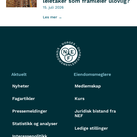
leietaker som framleier ulovlig?
15. juli 2026
Les mer →
Aktuelt
Eiendomsmeglere
Nyheter
Medlemskap
Fagartikler
Kurs
Pressemeldinger
Juridisk bistand fra
NEF
Statistikk og analyser
Ledige stillinger
Interessepolitikk