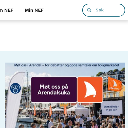
m NEF
Min NEF