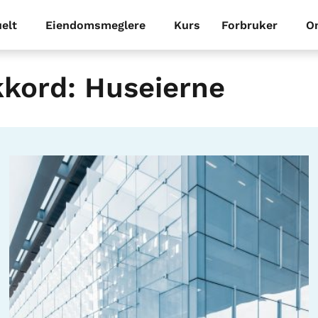
elt
Eiendomsmeglere
Kurs
Forbruker
O
kkord: Huseierne