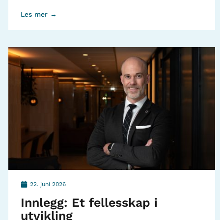
Les mer →
22. juni 2026
Innlegg: Et fellesskap i
utvikling