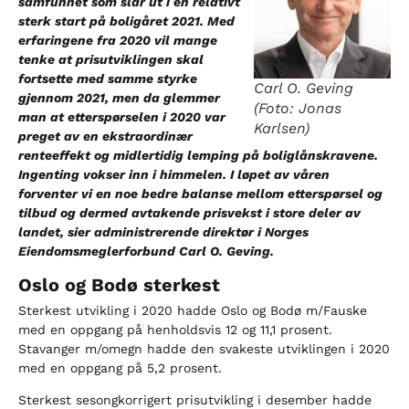
samfunnet som slår ut i en relativt
sterk start på boligåret 2021. Med
erfaringene fra 2020 vil mange
tenke at prisutviklingen skal
fortsette med samme styrke
Carl O. Geving
gjennom 2021, men da glemmer
(Foto: Jonas
man at etterspørselen i 2020 var
Karlsen)
preget av en ekstraordinær
renteeffekt og midlertidig lemping på boliglånskravene.
Ingenting vokser inn i himmelen. I løpet av våren
forventer vi en noe bedre balanse mellom etterspørsel og
tilbud og dermed avtakende prisvekst i store deler av
landet, sier administrerende direktør i Norges
Eiendomsmeglerforbund Carl O. Geving.
Oslo og Bodø sterkest
Sterkest utvikling i 2020 hadde Oslo og Bodø m/Fauske
med en oppgang på henholdsvis 12 og 11,1 prosent.
Stavanger m/omegn hadde den svakeste utviklingen i 2020
med en oppgang på 5,2 prosent.
Sterkest sesongkorrigert prisutvikling i desember hadde