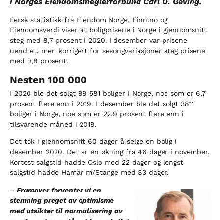
i Norges Eiendomsmeglerforbund Carl O. Geving.
Fersk statistikk fra Eiendom Norge, Finn.no og
Eiendomsverdi viser at boligprisene i Norge i gjennomsnitt
steg med 8,7 prosent i 2020. I
desember var prisene
uendret, men korrigert for sesongvariasjoner steg prisene
med 0,8 prosent.
Nesten 100 000
I 2020 ble det solgt 99 581 boliger i Norge, noe som er 6,7
prosent flere enn i 2019. I desember ble det solgt 3811
boliger i Norge, noe som er 22,9 prosent flere enn i
tilsvarende måned i 2019.
Det tok i gjennomsnitt 60 dager å selge en bolig i
desember 2020. Det er en økning fra 46 dager i november.
Kortest salgstid hadde Oslo med 22 dager og lengst
salgstid hadde Hamar m/Stange med 83 dager.
–
Framover forventer vi en
stemning preget av optimisme
med utsikter til normalisering av