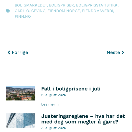
BOLIGMARKEDET
,
BOLIGPRISER
,
BOLIGPRISSTATISTIKK
,
CARL O. GEVING
,
EIENDOM NORGE
,
EIENDOMSVERDI
,
FINN.NO
Forrige
Neste
Fall i boligprisene i juli
5. august 2026
Les mer →
Justeringsreglene – hva har det
med deg som megler å gjøre?
3. august 2026