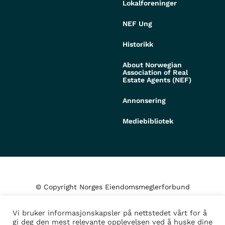
Lokalforeninger
NEF Ung
Historikk
About Norwegian
Association of Real
Estate Agents (NEF)
Annonsering
Mediebibliotek
© Copyright Norges Eiendomsmeglerforbund
Vi bruker informasjonskapsler på nettstedet vårt for å
Personvern og cookies
gi deg den mest relevante opplevelsen ved å huske dine