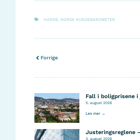
HANDE
,
NORSK KUNDEBAROMETER
Forrige
Fall i boligprisene i 
5. august 2026
Les mer →
Justeringsreglene 
3. august 2026