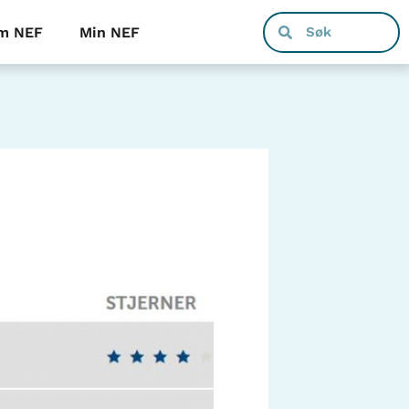
m NEF
Min NEF