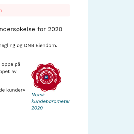
n
ndersøkelse for 2020
megling og DNB Eiendom.
t oppe på
ppet av
yde kunder»
Norsk
kundebarometer
2020