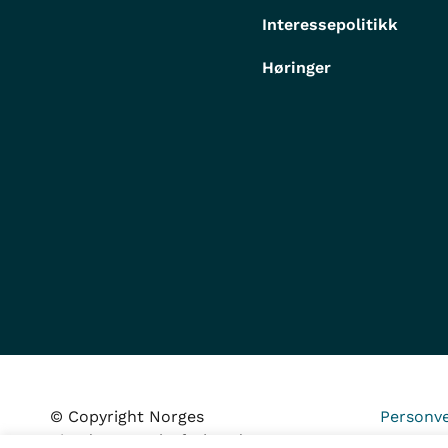
Interessepolitikk
Høringer
© Copyright Norges
Personve
Eiendomsmeglerforbund