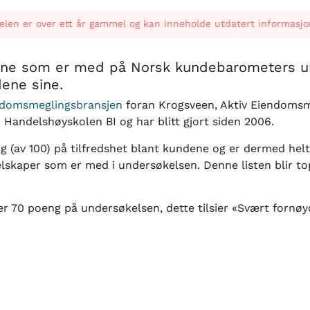
elen er over ett år gammel og kan inneholde utdatert informasjo
ene som er med på Norsk kundebarometers u
dene sine.
ndomsmeglingsbransjen
foran Krogsveen, Aktiv Eiendoms
 Handelshøyskolen BI og har blitt gjort siden 2006.
g (av 100) på tilfredshet blant kundene og er dermed hel
elskaper som er med i undersøkelsen. Denne listen blir to
r 70 poeng på undersøkelsen, dette tilsier «Svært fornø