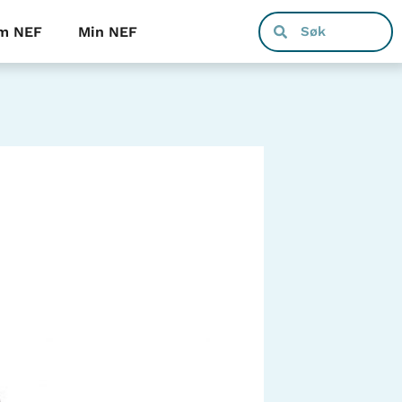
m NEF
Min NEF