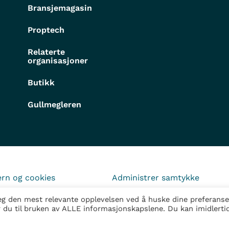
Bransjemagasin
Proptech
Relaterte
organisasjoner
Butikk
Gullmegleren
rn og cookies
Administrer samtykke
deg den mest relevante opplevelsen ved å huske dine preferanse
r du til bruken av ALLE informasjonskapslene. Du kan imidlerti