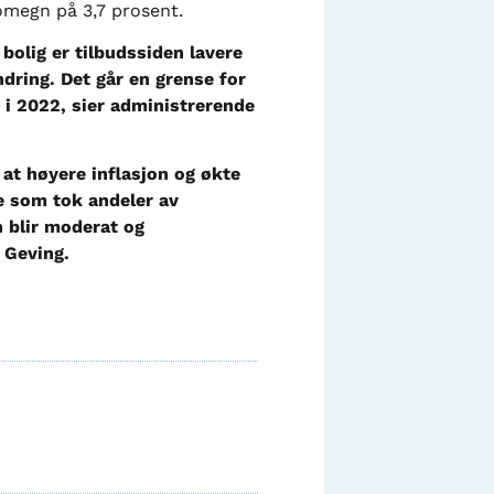
omegn på 3,7 prosent.
bolig er tilbudssiden lavere
dring. Det går en grense for
 i 2022, sier administrerende
at høyere inflasjon og økte
re som tok andeler av
n blir moderat og
 Geving.