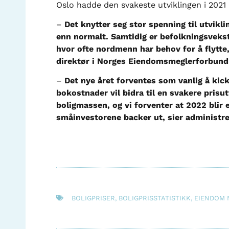
Oslo hadde den svakeste utviklingen i 202
–
Det knytter seg stor spenning til utvikl
enn normalt. Samtidig er befolkningsvekst
hvor ofte nordmenn har behov for å flytte
direktør i Norges Eiendomsmeglerforbund 
–
Det nye året forventes som vanlig å kic
bokostnader vil bidra til en svakere prisu
boligmassen, og vi forventer at 2022 blir
småinvestorene backer ut, sier administr
BOLIGPRISER
,
BOLIGPRISSTATISTIKK
,
EIENDOM 