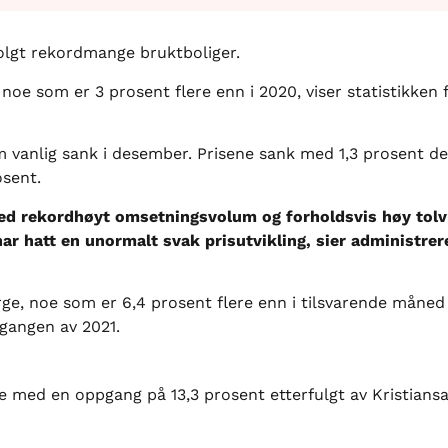
 solgt rekordmange bruktboliger.
, noe som er 3 prosent flere enn i 2020, viser statistikke
om vanlig sank i desember. Prisene sank med 1,3 prosent d
osent.
med rekordhøyt omsetningsvolum og forholdsvis høy tolv
ar hatt en unormalt svak prisutvikling, sier administrer
rge, noe som er 6,4 prosent flere enn i tilsvarende måned
tgangen av 2021.
ke med en oppgang på 13,3 prosent etterfulgt av Kristian