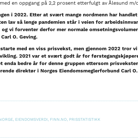
1 med en oppgang på 2,2 prosent etterfulgt av Ålesund m/
ingen i 2022. Etter at svært mange nordmenn har handlet 
en lav så lenge pandemien står i veien for arbeidsinnvan
, og vi forventer derfor mer normale omsetningsvolumer
Carl O. Geving.
kstarte med en viss prisvekst, men gjennom 2022 tror vi 
tvikling. 2021 var et svært godt år for førstegangskjøpe
 et enda bedre år for denne gruppen ettersom prisvekste
erende direktør i Norges Eiendomsmeglerforbund Carl O.
NORGE
,
EIENDOMSVERDI
,
FINN.NO
,
PRISSTATISTIKK