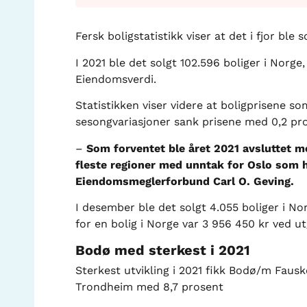
Fersk boligstatistikk viser at det i fjor ble
I 2021 ble det solgt 102.596 boliger i Norge
Eiendomsverdi.
Statistikken viser videre at boligprisene s
sesongvariasjoner sank prisene med 0,2 pr
–
Som forventet ble året 2021 avsluttet 
fleste regioner med unntak for Oslo som h
Eiendomsmeglerforbund Carl O. Geving.
I desember ble det solgt 4.055 boliger i No
for en bolig i Norge var 3 956 450 kr ved u
Bodø med sterkest i 2021
Sterkest utvikling i 2021 fikk Bodø/m Faus
Trondheim med 8,7 prosent