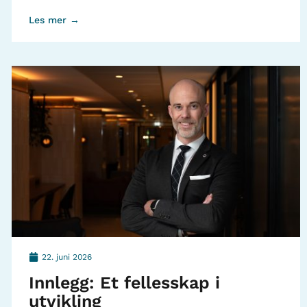
Les mer →
22. juni 2026
Innlegg: Et fellesskap i
utvikling