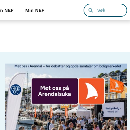
m NEF
Min NEF