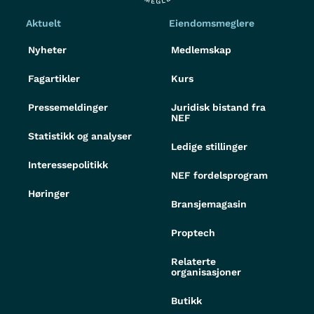
Aktuelt
Eiendomsmeglere
Nyheter
Medlemskap
Fagartikler
Kurs
Pressemeldinger
Juridisk bistand fra
NEF
Statistikk og analyser
Ledige stillinger
Interessepolitikk
NEF fordelsprogram
Høringer
Bransjemagasin
Proptech
Relaterte
organisasjoner
Butikk