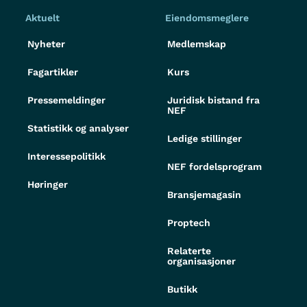
Aktuelt
Eiendomsmeglere
Nyheter
Medlemskap
Fagartikler
Kurs
Pressemeldinger
Juridisk bistand fra
NEF
Statistikk og analyser
Ledige stillinger
Interessepolitikk
NEF fordelsprogram
Høringer
Bransjemagasin
Proptech
Relaterte
organisasjoner
Butikk