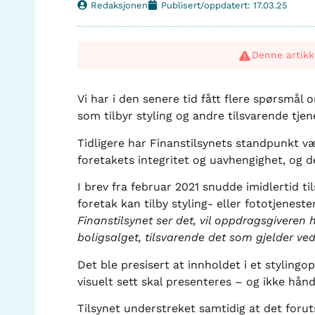
Redaksjonen
Publisert/oppdatert: 17.03.25
Denne artikk
Vi har i den senere tid fått flere spørsmål
som tilbyr styling og andre tilsvarende tjen
Tidligere har Finanstilsynets standpunkt vær
foretakets integritet og uavhengighet, og 
I brev fra februar 2021 snudde imidlertid ti
foretak kan tilby styling- eller fototjenest
Finanstilsynet ser det, vil oppdragsgiveren h
boligsalget, tilsvarende det som gjelder v
Det ble presisert at innholdet i et stylin
visuelt sett skal presenteres – og ikke hån
Tilsynet understreket samtidig at det forut