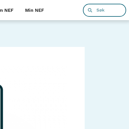
m NEF
Min NEF