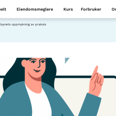
elt
Eiendomsmeglere
Kurs
Forbruker
O
tilsynets oppmykning av praksis