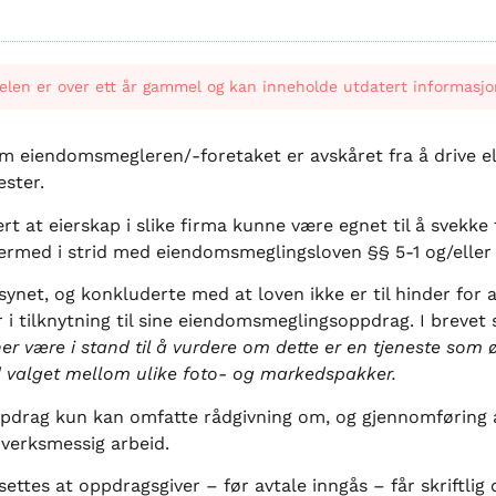
elen er over ett år gammel og kan inneholde utdatert informasjo
 om eiendomsmegleren/-foretaket er avskåret fra å drive el
ester.
t at eierskap i slike firma kunne være egnet til å svekke ti
dermed i strid med eiendomsmeglingsloven §§ 5-1 og/eller 
lsynet, og konkluderte med at loven ikke er til hinder for
er i tilknytning til sine eiendomsmeglingsoppdrag. I brevet
er være i stand til å vurdere om dette er en tjeneste som øn
ed valget mellom ulike foto- og markedspakker.
goppdrag kun kan omfatte rådgivning om, og gjennomføring
dverksmessig arbeid.
settes at oppdragsgiver – før avtale inngås – får skriftlig