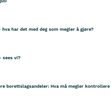
juli
– hva har det med deg som megler å gjøre?
– sees vi?
ere borettslagsandeler: Hva må megler kontrollere