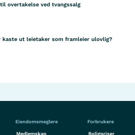
til overtakelse ved tvangssalg
 kaste ut leietaker som framleier ulovlig?
Eiendomsmeglere
Forbrukere
Medlemskap
Boligpriser