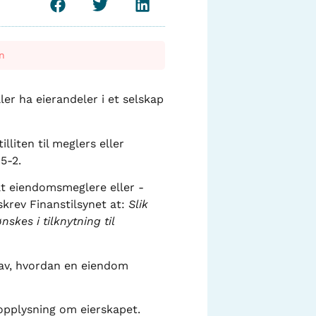
n
ler ha eierandeler i et selskap
lliten til meglers eller
5-2.
 at eiendomsmeglere eller -
 skrev Finanstilsynet at:
Slik
skes i tilknytning til
 av, hvordan en eiendom
 opplysning om eierskapet.