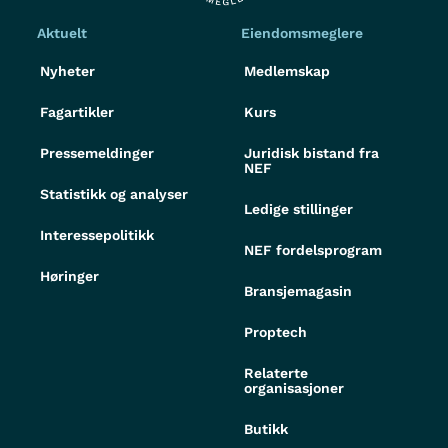
Aktuelt
Eiendomsmeglere
Nyheter
Medlemskap
Fagartikler
Kurs
Pressemeldinger
Juridisk bistand fra
NEF
Statistikk og analyser
Ledige stillinger
Interessepolitikk
NEF fordelsprogram
Høringer
Bransjemagasin
Proptech
Relaterte
organisasjoner
Butikk