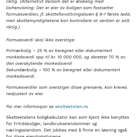
riktig.
(Alternativt dersom det er ønskelig med
lovhenvisning: Det er eier av boligen som fastsetter
formuesverdien, jf. skatteforvaltningsloven § 9-1 første ledd,
men skattemyndighetene kan kontrollere at verdien er satt
riktig.)
Formuesverdi skal ikke overstige:
Primærbolig – 25 % av beregnet eller dokumentert
markedsverdi opp til kr. 10 000 000, og deretter 70 % av
den overskytende markedsverdi
Sekundærbolig – 100 % av beregnet eller dokumentert
markedsverdi
.
Formuesverdier som overstiger disse grensene, kan kreves
nedjustert av eier.
For mer informasjon se
skatteetaten.no
Skatteetatens boligkalkulator kan som kjent ikke benyttes
for fritidsboliger, landbrukseiendommer og
næringseiendom. Det jobbes med å finne en løsning også
for disse eiendomstypene.