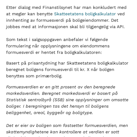
Etter dialog med Finanstilsynet har man konkludert med
at megler kan benytte
Skatteetatens boligkalkulator
ved
innhenting av formuesverdi på boligeiendommer. Det
jobbes med at informasjonen skal bli tilgjengelig via API.
Som tekst i salgsoppgaven anbefaler vi følgende
formulering når opplysningene om eiendommens
formuesverdi er hentet fra boligkalkulatoren:
Basert på prisantydning har Skatteetatens boligkalkulator
beregnet boligens formuesverdi til kr. X når boligen
benyttes som primærbolig.
Formuesverdien er en gitt prosent av den beregnede
markedsverdien. Beregnet markedsverdi er basert på
Statistisk sentralbyrå (SSB) sine opplysninger om omsatte
boliger. I beregningen tas det hensyn til boligens
beliggenhet, areal, byggeår og boligtype.
Det er eier av boligen som fastsetter formuesverdien, men
skattemyndighetene kan kontrollere at verdien er satt