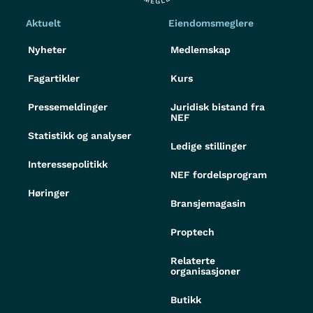
Aktuelt
Eiendomsmeglere
Nyheter
Medlemskap
Fagartikler
Kurs
Pressemeldinger
Juridisk bistand fra
NEF
Statistikk og analyser
Ledige stillinger
Interessepolitikk
NEF fordelsprogram
Høringer
Bransjemagasin
Proptech
Relaterte
organisasjoner
Butikk