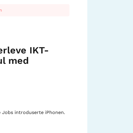
n
rleve IKT-
dul med
e Jobs introduserte iPhonen.