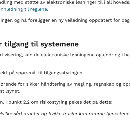
dling med støtte av elektroniske løsninger til i all hoved
innledning til reglene.
sninger, og nå foreligger en ny veiledning oppdatert for d
 tilgang til systemene
ktivisering, kan de elektroniske løsningene og endring i 
vekt på spørsmål til tilgangsstyringen.
jørende for sikker håndtering av megling, regnskap og opp
tilsynet.
. I punkt 2.2 om risikostyring pekes det på dette:
e Hvilke sårbarheter og hvilke trusler kan ramme tjeneste