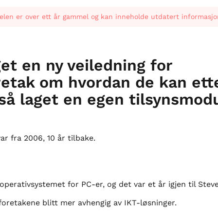
elen er over ett år gammel og kan inneholde utdatert informasjo
get en ny veiledning for
etak om hvordan de kan ette
gså laget en egen tilsynsmo
r fra 2006, 10 år tilbake.
erativsystemet for PC-er, og det var et år igjen til Stev
oretakene blitt mer avhengig av IKT-løsninger.