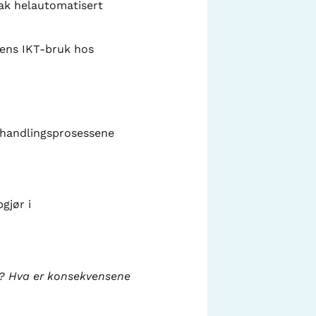
sak helautomatisert
agens IKT-bruk hos
behandlingsprosessene
gjør i
ne? Hva er konsekvensene