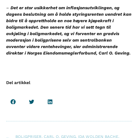
–
Det er stor usikkerhet om inflasjonsutviklingen, og
dagens beslutning om å holde styringsrenten uendret kan
bidra til å opprettholde en noe høyere kjøpekraft i
boligmarkedet. Den senere tid har vi sett tegn til
avkjøling i boligmarkedet, og vi forventer en gradvis
moderasjon i boligprisene selv om sentralbanken
avventer videre rentehevinger, sier administrerende
direktør i Norges Eiendomsmeglerforbund, Carl O. Geving.
Del artikkel
BOLIGPRISER
,
CARL O. GEVING
,
IDA WOLDEN BACHE
,