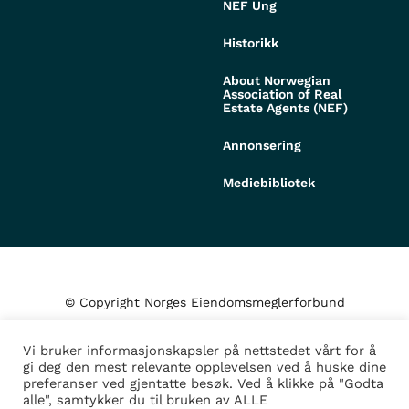
NEF Ung
Historikk
About Norwegian
Association of Real
Estate Agents (NEF)
Annonsering
Mediebibliotek
© Copyright Norges Eiendomsmeglerforbund
Vi bruker informasjonskapsler på nettstedet vårt for å
Personvern og cookies
gi deg den mest relevante opplevelsen ved å huske dine
preferanser ved gjentatte besøk. Ved å klikke på "Godta
alle", samtykker du til bruken av ALLE
Administrer samtykke