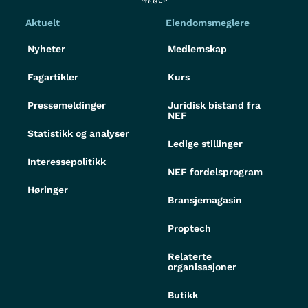
Aktuelt
Eiendomsmeglere
Nyheter
Medlemskap
Fagartikler
Kurs
Pressemeldinger
Juridisk bistand fra
NEF
Statistikk og analyser
Ledige stillinger
Interessepolitikk
NEF fordelsprogram
Høringer
Bransjemagasin
Proptech
Relaterte
organisasjoner
Butikk