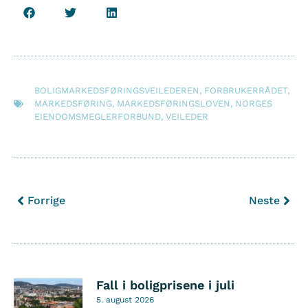
BOLIGMARKEDSFØRINGSVEILEDEREN
,
FORBRUKERRÅDET
,
MARKEDSFØRING
,
MARKEDSFØRINGSLOVEN
,
NORGES
EIENDOMSMEGLERFORBUND
,
VEILEDER
Forrige
Neste
Fall i boligprisene i juli
5. august 2026