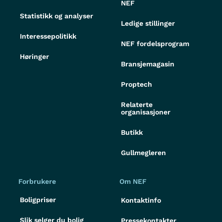
NEF
Statistikk og analyser
Ledige stillinger
Interessepolitikk
NEF fordelsprogram
Høringer
Bransjemagasin
Proptech
Relaterte
organisasjoner
Butikk
Gullmegleren
Forbrukere
Om NEF
Boligpriser
Kontaktinfo
Slik selger du bolig
Pressekontakter