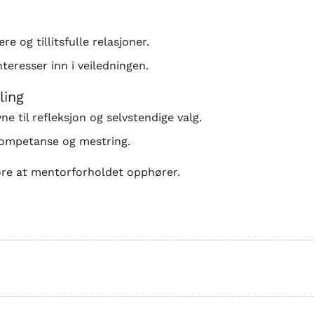
re og tillitsfulle relasjoner.
teresser inn i veiledningen.
ling
e til refleksjon og selvstendige valg.
kompetanse og mestring.
re at mentorforholdet opphører.