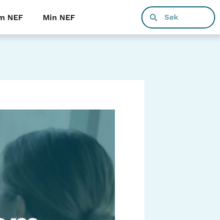
m NEF
Min NEF