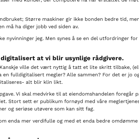
ndbruket; Større maskiner gir ikke bonden bedre tid, me
en må ha diger jobb ved siden av.
ke nyvinninger jeg. Men synes å se en del utfordringer for
 digitalisert at vi blir usynlige rådgivere.
anskje ville det vært nyttig å tatt et lite skritt tilbake, (el
ha en fulldigitalisert megler? Alle sammen? For det er jo 
liseres- alt blir klin likt.
pgave. Vi skal medvirke til at eiendomshandelen foregår p
et. Stort sett er publikum fornøyd med våre meglertjenest
er og seriøse utøvere som kan sitt fag.
 som enda mer verdifulle og med et enda bedre omdømme enn