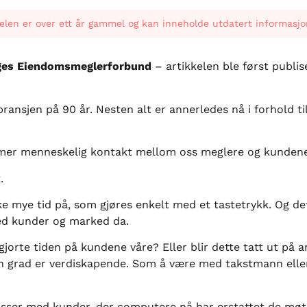
elen er over ett år gammel og kan inneholde utdatert informasjo
ges Eiendomsmeglerforbund
– artikkelen ble først publis
nsjen på 90 år. Nesten alt er annerledes nå i forhold til t
ig mer menneskelig kontakt mellom oss meglere og kundene
.
e mye tid på, som gjøres enkelt med et tastetrykk. Og det
med kunder og marked da.
gjorte tiden på kundene våre? Eller blir dette tatt ut på a
n grad er verdiskapende. Som å være med takstmann eller 
lasser med kunder, der computere nå har erstattet de møt