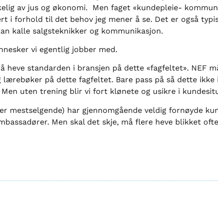
akelig av jus og økonomi. Men faget «kundepleie- kommu
rt i forhold til det behov jeg mener å se. Det er også typis
kan kalle salgsteknikker og kommunikasjon.
mennesker vi egentlig jobber med.
 å heve standarden i bransjen på dette «fagfeltet». NEF m
 lærebøker på dette fagfeltet. Bare pass på så dette ikke
Men uten trening blir vi fort klønete og usikre i kundesit
ler mestselgende) har gjennomgående veldig fornøyde kund
ambassadører. Men skal det skje, må flere heve blikket ofte