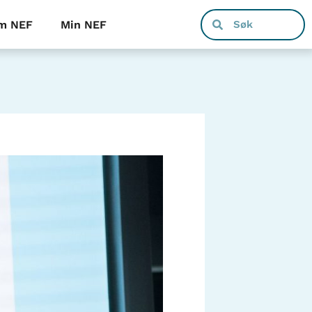
m NEF
Min NEF