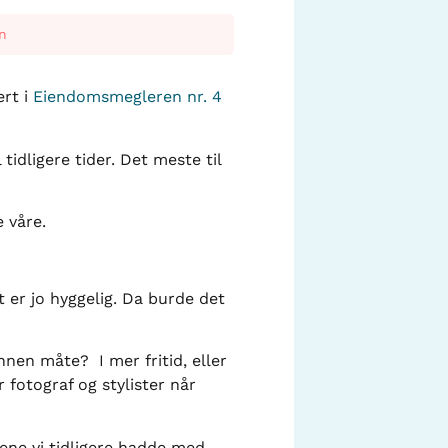
n
ert i
Eiendomsmegleren nr. 4
idligere tider. Det meste til
 våre.
 er jo hyggelig. Da burde det
nnen måte? I mer fritid, eller
fotograf og stylister når
ene vi tidligere hadde med