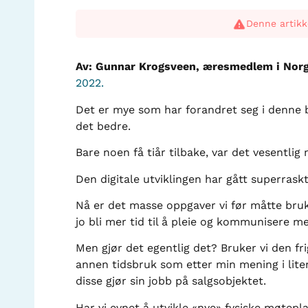
Denne artikk
Av: Gunnar Krogsveen, æresmedlem i Nor
2022.
Det er mye som har forandret seg i denne bra
det bedre.
Bare noen få tiår tilbake, var det vesentl
Den digitale utviklingen har gått superraskt
Nå er det masse oppgaver vi før måtte bruk
jo bli mer tid til å pleie og kommunisere 
Men gjør det egentlig det? Bruker vi den fri
annen tidsbruk som etter min mening i lite
disse gjør sin jobb på salgsobjektet.
Har vi evnet å utvikle «nye» fysiske møtep