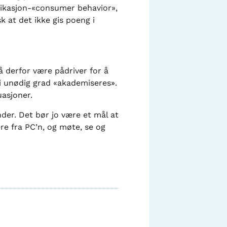
nikasjon-«consumer behavior»,
k at det ikke gis poeng i
å derfor være pådriver for å
 i unødig grad «akademiseres».
uasjoner.
er. Det bør jo være et mål at
re fra PC’n, og møte, se og