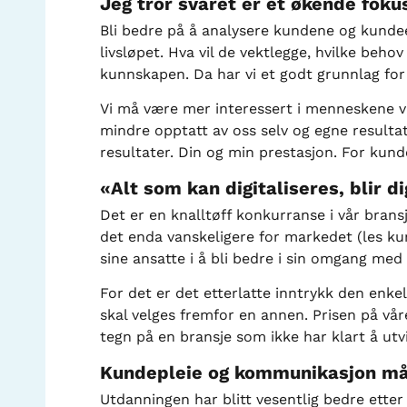
Jeg tror svaret er et økende fok
Bli bedre på å analysere kundene og kundee
livsløpet. Hva vil de vektlegge, hvilke be
kunnskapen. Da har vi et godt grunnlag for
Vi må være mer interessert i menneskene vi 
mindre opptatt av oss selv og egne resultat
resultater. Din og min prestasjon. For kund
«Alt som kan digitaliseres, blir d
Det er en knalltøff konkurranse i vår brans
det enda vanskeligere for markedet (les kund
sine ansatte i å bli bedre i sin omgang me
For det er det etterlatte inntrykk den enke
skal velges fremfor en annen. Prisen på vår
tegn på en bransje som ikke har klart å utvi
Kundepleie og kommunikasjon må 
Utdanningen har blitt vesentlig bedre etter a