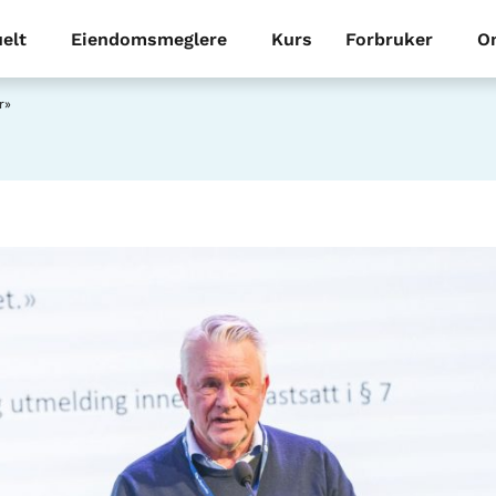
elt
Eiendomsmeglere
Kurs
Forbruker
O
r»