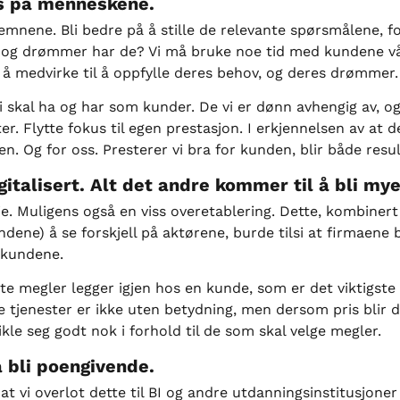
us på menneskene.
mnene. Bli bedre på å stille de relevante spørsmålene, fo
hov og drømmer har de? Vi må bruke noe tid med kundene v
 å medvirke til å oppfylle deres behov, og deres drømmer.
skal ha og har som kunder. De vi er dønn avhengig av, og l
er. Flytte fokus til egen prestasjon. I erkjennelsen av at 
en. Og for oss. Presterer vi bra for kunden, blir både re
igitalisert. Alt det andre kommer til å bli my
je. Muligens også en viss overetablering. Dette, kombinert
ene) å se forskjell på aktørene, burde tilsi at firmaene b
d kundene.
lte megler legger igjen hos en kunde, som er det viktigste 
e tjenester er ikke uten betydning, men dersom pris blir d
kle seg godt nok i forhold til de som skal velge megler.
bli poengivende.
t vi overlot dette til BI og andre utdanningsinstitusjoner t