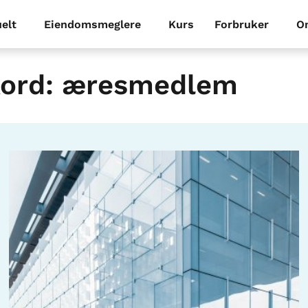
elt
Eiendomsmeglere
Kurs
Forbruker
O
kord: æresmedlem