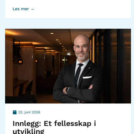
Les mer →
22. juni 2026
Innlegg: Et fellesskap i
utvikling