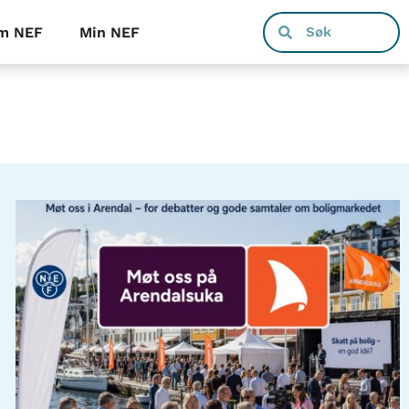
m NEF
Min NEF