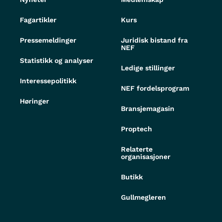
Fagartikler
Kurs
Pressemeldinger
Juridisk bistand fra
NEF
Statistikk og analyser
Ledige stillinger
Interessepolitikk
NEF fordelsprogram
Høringer
Bransjemagasin
Proptech
Relaterte
organisasjoner
Butikk
Gullmegleren