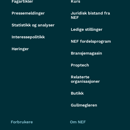
Fagartikler
Kurs
Pressemeldinger
Juridisk bistand fra
NEF
Statistikk og analyser
Ledige stillinger
Interessepolitikk
NEF fordelsprogram
Høringer
Bransjemagasin
Proptech
Relaterte
organisasjoner
Butikk
Gullmegleren
Forbrukere
Om NEF