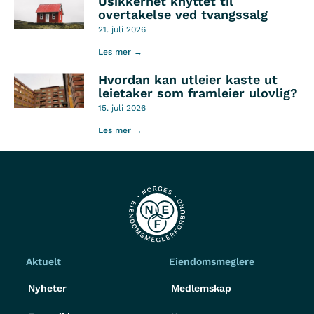
Usikkerhet knyttet til
overtakelse ved tvangssalg
21. juli 2026
Les mer →
Hvordan kan utleier kaste ut
leietaker som framleier ulovlig?
15. juli 2026
Les mer →
Aktuelt
Eiendomsmeglere
Nyheter
Medlemskap