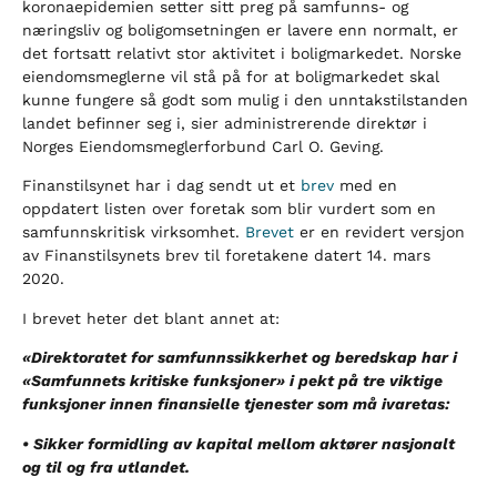
koronaepidemien setter sitt preg på samfunns- og
næringsliv og boligomsetningen er lavere enn normalt, er
det fortsatt relativt stor aktivitet i boligmarkedet. Norske
eiendomsmeglerne vil stå på for at boligmarkedet skal
kunne fungere så godt som mulig i den unntakstilstanden
landet befinner seg i, sier administrerende direktør i
Norges Eiendomsmeglerforbund Carl O. Geving.
Finanstilsynet har i dag sendt ut et
brev
med en
oppdatert listen over foretak som blir vurdert som en
samfunnskritisk virksomhet.
Brevet
er en revidert versjon
av Finanstilsynets brev til foretakene datert 14. mars
2020.
I brevet heter det blant annet at:
«Direktoratet for samfunnssikkerhet og beredskap har i
«Samfunnets kritiske funksjoner» i pekt på tre viktige
funksjoner innen finansielle tjenester som må ivaretas:
• Sikker formidling av kapital mellom aktører nasjonalt
og til og fra utlandet.