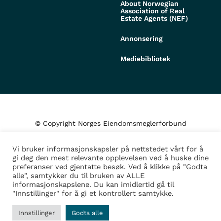
About Norwegian
Association of Real
Estate Agents (NEF)
Annonsering
Mediebibliotek
© Copyright Norges Eiendomsmeglerforbund
Vi bruker informasjonskapsler på nettstedet vårt for å
Personvern og cookies
gi deg den mest relevante opplevelsen ved å huske dine
preferanser ved gjentatte besøk. Ved å klikke på "Godta
alle", samtykker du til bruken av ALLE
Administrer samtykke
informasjonskapslene. Du kan imidlertid gå til
"Innstillinger" for å gi et kontrollert samtykke.
Design/Utvikling av
Fortress
Innstillinger
Godta alle