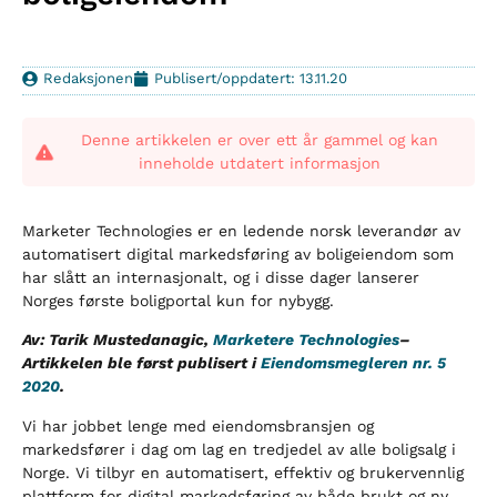
Redaksjonen
Publisert/oppdatert: 13.11.20
Denne artikkelen er over ett år gammel og kan
inneholde utdatert informasjon
Marketer Technologies er en ledende norsk leverandør av
automatisert digital markedsføring av boligeiendom som
har slått an internasjonalt, og i disse dager lanserer
Norges første boligportal kun for nybygg.
Av: Tarik Mustedanagic,
Marketere Technologies
–
Artikkelen ble først publisert i
Eiendomsmegleren nr. 5
2020
.
Vi har jobbet lenge med eiendomsbransjen og
markedsfører i dag om lag en tredjedel av alle boligsalg i
Norge. Vi tilbyr en automatisert, effektiv og brukervennlig
plattform for digital markedsføring av både brukt og ny