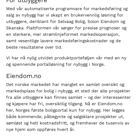
Med vår automatiserte programvare for markedsføring og
salg av nybygg har vi skapt en brukervennlig løsning for
utbyggere, deriblant for Selvaag Bolig, Solon Eiendom og
Skanska. Plattformen vår sørger for presise prognoser og
en sterkere, mer strømlinjeformet markedsoperasjon,
samt vesentlige lavere markedsføringskostnader og de
beste resultatene over tid.
Vi har nå nylig utvidet produktporteføljen vår med en ny
og spennende portalløsning for nybygg i Norge.
Eiendom.no
Det norske markedet har manglet en samlet oversikt og
markedsplass for bolig i nybygg, et sted der alle prosjekter
fra alle utbyggere kan finnes samlet – og der interessenter
og kjøpere har fri, oversiktlig tilgang. Nå er Eiendom.no
her, Norges første boligportal kun for nybygg. Her legges
både kommende, påbegynte og salgsklare prosjekter ut,
sømløst og helt kostnadsfritt, og fremhever de tusenvis av
nye hjem som oppføres hvert år.