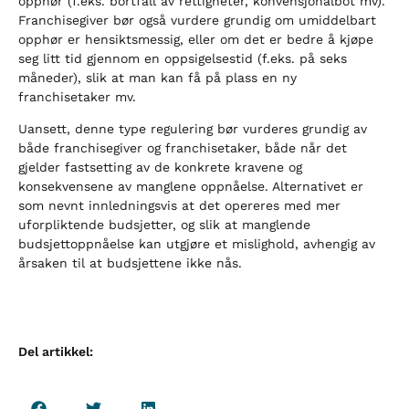
opphør (f.eks. bortfall av rettigheter, konvensjonalbot mv).
Franchisegiver bør også vurdere grundig om umiddelbart
opphør er hensiktsmessig, eller om det er bedre å kjøpe
seg litt tid gjennom en oppsigelsestid (f.eks. på seks
måneder), slik at man kan få på plass en ny
franchisetaker mv.
Uansett, denne type regulering bør vurderes grundig av
både franchisegiver og franchisetaker, både når det
gjelder fastsetting av de konkrete kravene og
konsekvensene av manglene oppnåelse. Alternativet er
som nevnt innledningsvis at det opereres med mer
uforpliktende budsjetter, og slik at manglende
budsjettoppnåelse kan utgjøre et mislighold, avhengig av
årsaken til at budsjettene ikke nås.
Del artikkel: