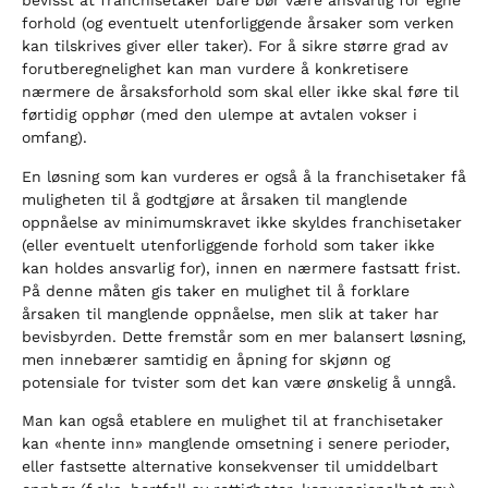
bevisst at franchisetaker bare bør være ansvarlig for egne
forhold (og eventuelt utenforliggende årsaker som verken
kan tilskrives giver eller taker). For å sikre større grad av
forutberegnelighet kan man vurdere å konkretisere
nærmere de årsaksforhold som skal eller ikke skal føre til
førtidig opphør (med den ulempe at avtalen vokser i
omfang).
En løsning som kan vurderes er også å la franchisetaker få
muligheten til å godtgjøre at årsaken til manglende
oppnåelse av minimumskravet ikke skyldes franchisetaker
(eller eventuelt utenforliggende forhold som taker ikke
kan holdes ansvarlig for), innen en nærmere fastsatt frist.
På denne måten gis taker en mulighet til å forklare
årsaken til manglende oppnåelse, men slik at taker har
bevisbyrden. Dette fremstår som en mer balansert løsning,
men innebærer samtidig en åpning for skjønn og
potensiale for tvister som det kan være ønskelig å unngå.
Man kan også etablere en mulighet til at franchisetaker
kan «hente inn» manglende omsetning i senere perioder,
eller fastsette alternative konsekvenser til umiddelbart