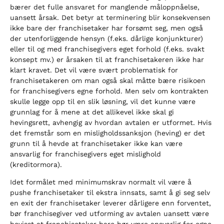
bærer det fulle ansvaret for manglende måloppnåelse,
uansett årsak. Det betyr at terminering blir konsekvensen
ikke bare der franchisetaker har forsømt seg, men også
der utenforliggende hensyn (f.eks. dårlige konjunkturer)
eller til og med franchisegivers eget forhold (f.eks. svakt
konsept mv.) er årsaken til at franchisetakeren ikke har
klart kravet. Det vil være svært problematisk for
franchisetakeren om man også skal måtte bære risikoen
for franchisegivers egne forhold. Men selv om kontrakten
skulle legge opp til en slik løsning, vil det kunne være
grunnlag for å mene at det allikevel ikke skal gi
hevingsrett, avhengig av hvordan avtalen er utformet. Hvis
det fremstår som en misligholdssanksjon (heving) er det
grunn til å hevde at franchisetaker ikke kan være
ansvarlig for franchisegivers eget mislighold
(kreditormora).
Idet formålet med minimumskrav normalt vil være å
pushe franchisetaker til ekstra innsats, samt å gi seg selv
en exit der franchisetaker leverer dårligere enn forventet,
bør franchisegiver ved utforming av avtalen uansett være