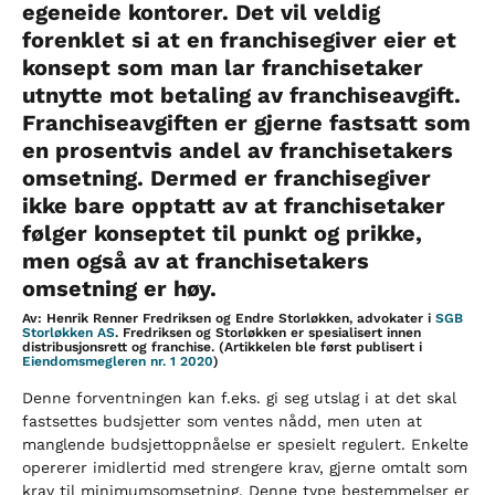
egeneide kontorer. Det vil veldig
forenklet si at en franchisegiver eier et
konsept som man lar franchisetaker
utnytte mot betaling av franchiseavgift.
Franchiseavgiften er gjerne fastsatt som
en prosentvis andel av franchisetakers
omsetning. Dermed er franchisegiver
ikke bare opptatt av at franchisetaker
følger konseptet til punkt og prikke,
men også av at franchisetakers
omsetning er høy.
Av: Henrik Renner Fredriksen og Endre Storløkken, advokater i
SGB
Storløkken AS
. Fredriksen og Storløkken er spesialisert innen
distribusjonsrett og franchise. (Artikkelen ble først publisert i
Eiendomsmegleren nr. 1 2020
)
Denne forventningen kan f.eks. gi seg utslag i at det skal
fastsettes budsjetter som ventes nådd, men uten at
manglende budsjettoppnåelse er spesielt regulert. Enkelte
opererer imidlertid med strengere krav, gjerne omtalt som
krav til minimumsomsetning. Denne type bestemmelser er