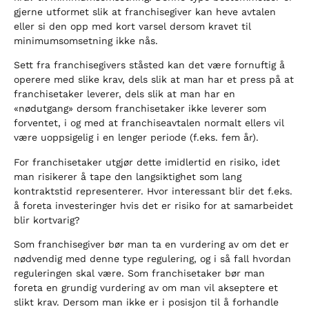
gjerne utformet slik at franchisegiver kan heve avtalen
eller si den opp med kort varsel dersom kravet til
minimumsomsetning ikke nås.
Sett fra franchisegivers ståsted kan det være fornuftig å
operere med slike krav, dels slik at man har et press på at
franchisetaker leverer, dels slik at man har en
«nødutgang» dersom franchisetaker ikke leverer som
forventet, i og med at franchiseavtalen normalt ellers vil
være uoppsigelig i en lenger periode (f.eks. fem år).
For franchisetaker utgjør dette imidlertid en risiko, idet
man risikerer å tape den langsiktighet som lang
kontraktstid representerer. Hvor interessant blir det f.eks.
å foreta investeringer hvis det er risiko for at samarbeidet
blir kortvarig?
Som franchisegiver bør man ta en vurdering av om det er
nødvendig med denne type regulering, og i så fall hvordan
reguleringen skal være. Som franchisetaker bør man
foreta en grundig vurdering av om man vil akseptere et
slikt krav. Dersom man ikke er i posisjon til å forhandle