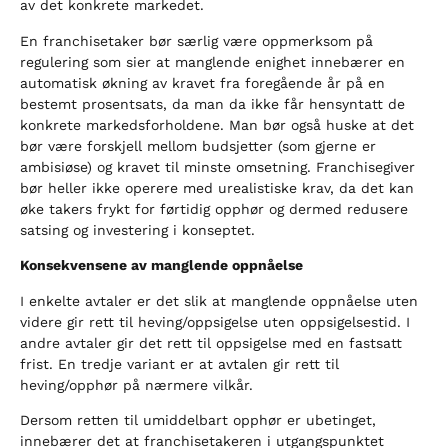
av det konkrete markedet.
En franchisetaker bør særlig være oppmerksom på
regulering som sier at manglende enighet innebærer en
automatisk økning av kravet fra foregående år på en
bestemt prosentsats, da man da ikke får hensyntatt de
konkrete markedsforholdene. Man bør også huske at det
bør være forskjell mellom budsjetter (som gjerne er
ambisiøse) og kravet til minste omsetning. Franchisegiver
bør heller ikke operere med urealistiske krav, da det kan
øke takers frykt for førtidig opphør og dermed redusere
satsing og investering i konseptet.
Konsekvensene av manglende oppnåelse
I enkelte avtaler er det slik at manglende oppnåelse uten
videre gir rett til heving/oppsigelse uten oppsigelsestid. I
andre avtaler gir det rett til oppsigelse med en fastsatt
frist. En tredje variant er at avtalen gir rett til
heving/opphør på nærmere vilkår.
Dersom retten til umiddelbart opphør er ubetinget,
innebærer det at franchisetakeren i utgangspunktet