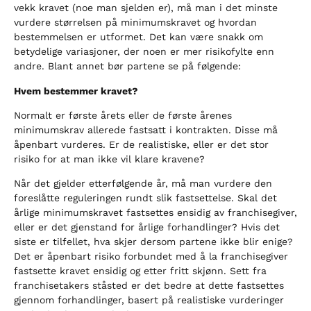
vekk kravet (noe man sjelden er), må man i det minste
vurdere størrelsen på minimumskravet og hvordan
bestemmelsen er utformet. Det kan være snakk om
betydelige variasjoner, der noen er mer risikofylte enn
andre. Blant annet bør partene se på følgende:
Hvem bestemmer kravet?
Normalt er første årets eller de første årenes
minimumskrav allerede fastsatt i kontrakten. Disse må
åpenbart vurderes. Er de realistiske, eller er det stor
risiko for at man ikke vil klare kravene?
Når det gjelder etterfølgende år, må man vurdere den
foreslåtte reguleringen rundt slik fastsettelse. Skal det
årlige minimumskravet fastsettes ensidig av franchisegiver,
eller er det gjenstand for årlige forhandlinger? Hvis det
siste er tilfellet, hva skjer dersom partene ikke blir enige?
Det er åpenbart risiko forbundet med å la franchisegiver
fastsette kravet ensidig og etter fritt skjønn. Sett fra
franchisetakers ståsted er det bedre at dette fastsettes
gjennom forhandlinger, basert på realistiske vurderinger