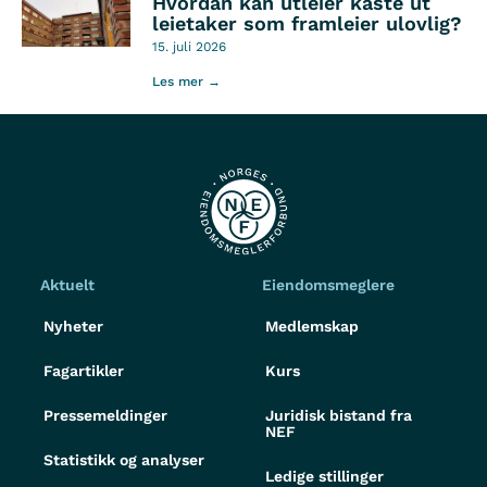
Hvordan kan utleier kaste ut
leietaker som framleier ulovlig?
15. juli 2026
Les mer →
Aktuelt
Eiendomsmeglere
Nyheter
Medlemskap
Fagartikler
Kurs
Pressemeldinger
Juridisk bistand fra
NEF
Statistikk og analyser
Ledige stillinger