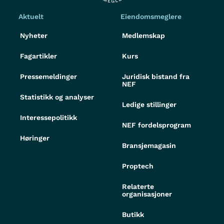
Aktuelt
Eiendomsmeglere
Nyheter
Medlemskap
Fagartikler
Kurs
Pressemeldinger
Juridisk bistand fra
NEF
Statistikk og analyser
Ledige stillinger
Interessepolitikk
NEF fordelsprogram
Høringer
Bransjemagasin
Proptech
Relaterte
organisasjoner
Butikk