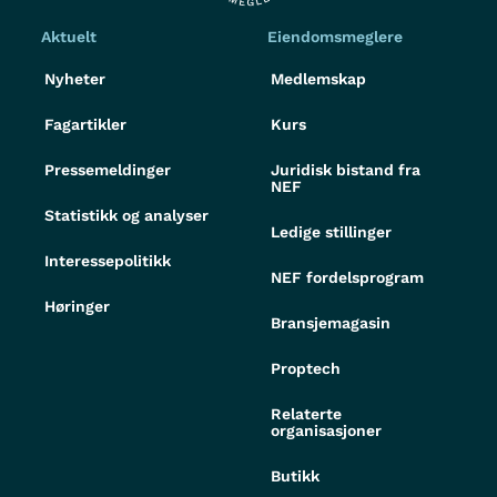
Aktuelt
Eiendomsmeglere
Nyheter
Medlemskap
Fagartikler
Kurs
Pressemeldinger
Juridisk bistand fra
NEF
Statistikk og analyser
Ledige stillinger
Interessepolitikk
NEF fordelsprogram
Høringer
Bransjemagasin
Proptech
Relaterte
organisasjoner
Butikk