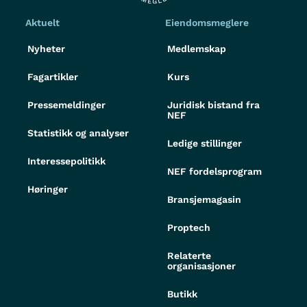
Aktuelt
Eiendomsmeglere
Nyheter
Medlemskap
Fagartikler
Kurs
Pressemeldinger
Juridisk bistand fra
NEF
Statistikk og analyser
Ledige stillinger
Interessepolitikk
NEF fordelsprogram
Høringer
Bransjemagasin
Proptech
Relaterte
organisasjoner
Butikk