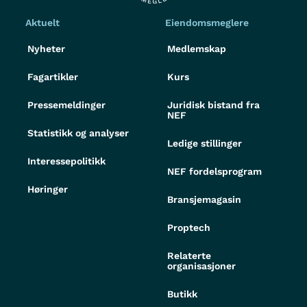
Aktuelt
Eiendomsmeglere
Nyheter
Medlemskap
Fagartikler
Kurs
Pressemeldinger
Juridisk bistand fra
NEF
Statistikk og analyser
Ledige stillinger
Interessepolitikk
NEF fordelsprogram
Høringer
Bransjemagasin
Proptech
Relaterte
organisasjoner
Butikk