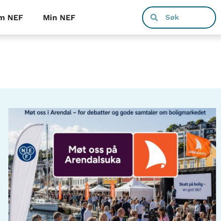
m NEF
Min NEF