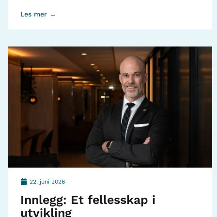
Les mer →
22. juni 2026
Innlegg: Et fellesskap i
utvikling